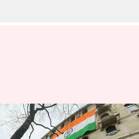
லண்டனில் உள்ள இந்திய
தூதரக பிரச்சனை:
டெல்லி காவல்துறை