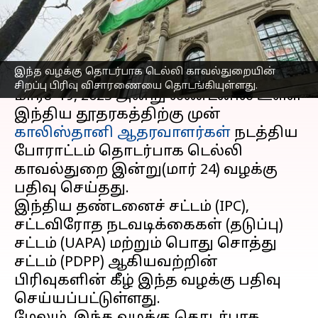
வழக்கு பதிவு
எழுதியவர்
Mar 24, 2023
06:01 pm
Sindhuja SM
செய்தி முன்னோட்டம்
இந்த வழக்கு தொடர்பாக டெல்லி காவல்துறையின்
சிறப்பு பிரிவு விசாரணையை தொடங்கியுள்ளது.
மார்ச் 19, 2023 அன்று லண்டனில் உள்ள
இந்திய தூதரகத்திற்கு முன்
காலிஸ்தானி ஆதரவாளர்கள்
நடத்திய
போராட்டம் தொடர்பாக டெல்லி
காவல்துறை இன்று(மார் 24) வழக்கு
பதிவு செய்தது.
இந்திய தண்டனைச் சட்டம் (IPC),
சட்டவிரோத நடவடிக்கைகள் (தடுப்பு)
சட்டம் (UAPA) மற்றும் பொது சொத்து
சட்டம் (PDPP) ஆகியவற்றின்
பிரிவுகளின் கீழ் இந்த வழக்கு பதிவு
செய்யப்பட்டுள்ளது.