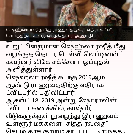
எழுதியவர்
Jan 10, 2023
06:32 pm
Sindhuja SM
செய்தி முன்னோட்டம்
ஷெஹ்லா ரஷீத் மீது ராணுவத்துக்கு எதிராக ட்வீட்
JNU மாணவர் சங்கத்தின் முன்னாள்
செய்ததற்காக வழக்குத் தொடர அனுமதி
துணைத் தலைவரும், AISA
உறுப்பினருமான ஷெஹ்லா ரஷீத் மீது
வழக்குத் தொடர டெல்லி லெப்டினன்ட்
கவர்னர் விகே சக்சேனா ஒப்புதல்
அளித்துள்ளார்.
ஷெஹ்லா ரஷீத் கடந்த 2019ஆம்
ஆண்டு ராணுவத்திற்கு எதிராக
ட்விட்டரில் பதிவிட்டார்.
ஆகஸ்ட் 18, 2019 அன்று ஷோராவின்
ட்விட்டர் கணக்கில், காஷ்மீர்
வீடுகளுக்குள் நுழைந்து இராணுவம்
உள்ளூர் மக்களை "சித்திரவதை"
செய்வதாக குற்றம் சாட்டப்பட்டிருந்தது.