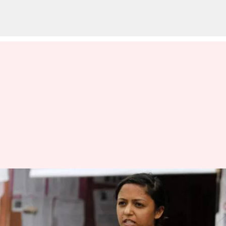
ராணுவத்தைப் பற்றி ட்வீட்
செய்ததற்காக ஷெஹ்லா
ரஷீத் மீது வழக்கு