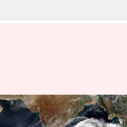
தென் கிழக்கு
வங்கக்கடலில்
வலுப்பெற்ற 'மோக்கா'