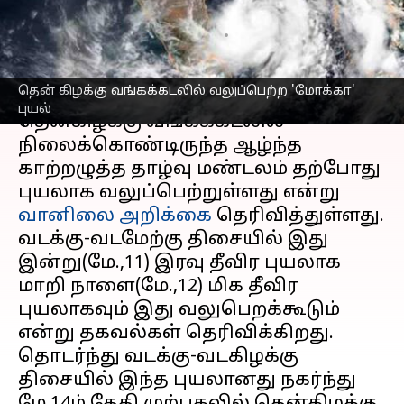
புயல்
எழுதியவர்
May 11, 2023
11:44 am
Nivetha P
செய்தி முன்னோட்டம்
தென் கிழக்கு வங்கக்கடலில் வலுப்பெற்ற 'மோக்கா'
புயல்
தென்கிழக்கு வங்கக்கடலில்
நிலைக்கொண்டிருந்த ஆழ்ந்த
காற்றழுத்த தாழ்வு மண்டலம் தற்போது
புயலாக வலுப்பெற்றுள்ளது என்று
வானிலை அறிக்கை
தெரிவித்துள்ளது.
வடக்கு-வடமேற்கு திசையில் இது
இன்று(மே.,11) இரவு தீவிர புயலாக
மாறி நாளை(மே.,12) மிக தீவிர
புயலாகவும் இது வலுபெறக்கூடும்
என்று தகவல்கள் தெரிவிக்கிறது.
தொடர்ந்து வடக்கு-வடகிழக்கு
திசையில் இந்த புயலானது நகர்ந்து