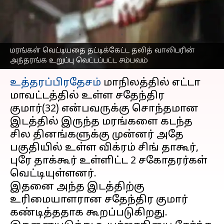
உறுப்பு வெட்டப்பட்ட
சம்பவம்
எழுதியவர்
Jun 19, 2023
07:28 pm
Nivetha P
மரங்கள் வெட்டியதை தட்டிக்கேட்ட தலித் வாலிபரின்
அந்தரங்க உறுப்பு வெட்டப்பட்ட சம்பவம்
செய்தி முன்னோட்டம்
உத்தரப்பிரதேசம்
மாநிலத்தில் எட்டா
மாவட்டத்தில் உள்ள சதேந்திர
குமார்(32) என்பவருக்கு சொந்தமான
இடத்தில் இருந்த மரங்களை கடந்த
சில தினங்களுக்கு முன்னர் அதே
பகுதியில் உள்ள விக்ரம் சிங் தாகூர்,
புரே தாக்கூர் உள்ளிட்ட 2 சகோதரர்கள்
வெட்டியுள்ளனர்.
இதனை அந்த இடத்திற்கு
உரிமையாளரான சதேந்திர குமார்
கண்டித்ததாக கூறப்படுகிறது.