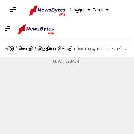
மேலும்
Tamil
Tamil
வீடு
/
செய்தி
/
இந்தியா செய்தி
/
'பைபர்ஜாய்' புயலால் கேரள பருவமழை பாதிக்கப்படலாம்: வானிலை ஆய்வு மையம்
ADVERTISEMENT