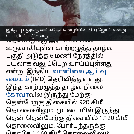
வானிலை ஆய்வு மையம்
எழுதியவர்
Jun 06, 2023
06:57 pm
Sindhuja SM
செய்தி முன்னோட்டம்
இந்த புயலுக்கு வங்கதேச மொழியில் பிபர்ஜோய் என்று
பெயரிடப்பட்டுள்ளது
தென்கிழக்கு அரபிக்கடலில்
உருவாகியுள்ள காற்றழுத்த தாழ்வு
பகுதி அடுத்த 6 மணி நேரத்தில்
புயலாக வலுப்பெற வாய்ப்புள்ளது
என்று இந்திய
வானிலை ஆய்வு
மையம்
(IMD) தெரிவித்துள்ளது.
இந்த காற்றழுத்த தாழ்வு நிலை
கோவா
வில் இருந்து மேற்கு-
தென்மேற்கு திசையில் 920 கிமீ
தொலைவிலும், மும்பையில் இருந்து
தென்-தென்மேற்கு திசையில் 1,120 கிமீ
தொலைவிலும், போர்பந்தருக்கு