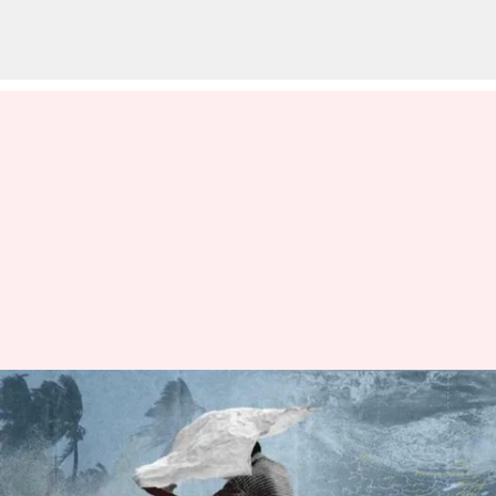
'பைபர்ஜாய்' புயலால்
கேரள பருவமழை
பாதிக்கப்படலாம்: