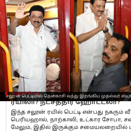
எழுதியவர்
Dec 10, 2022
12:19 pm
Sindhuja SM
செய்தி முன்னோட்டம்
தென்காசியில் லட்சக்கணக்கான மக்களுக
பங்கேற்க தமிழக முதல்வர் மு.க.ஸ்டாலின்
மு.க.ஸ்டாலின் அவர்கள் முதல்வரான பின
சொகுசு வசதியுடன் கூடிய 'சலுான்' பெட
அவருடன் அவரது மனைவி துர்கா ஸ்டாலின
செய்திருக்கின்றனர்.
சலூன் பெட்டி
சலூன் பெட்டியில் தென்காசி வந்து இறங்கிய முதல்வர் ஸ்ட
ரயிலா? நட்சத்திர ஹோட்டலா?
இந்த சலூன் ரயில் பெட்டி என்பது நகரும் வ
பெரியஹால், நாற்காலி, உட்கார சோபா, 
மேலும், இதில் இருக்கும் சமையலறையில் பண்ட