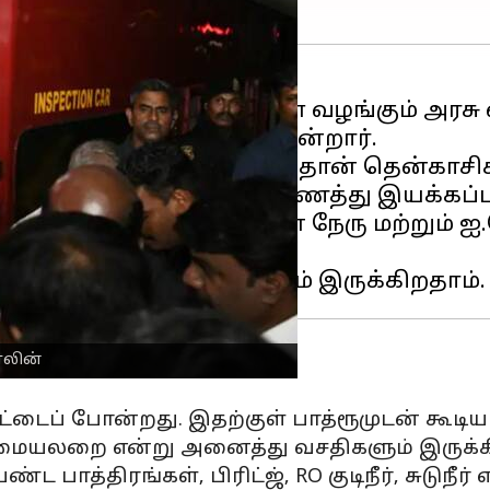
்கு நலத்திட்ட உதவிகளை வழங்கும் அரசு
 நேற்று தென்காசிக்கு சென்றார்.
் முதன் முறையாக நேற்று தான் தென்காசிக
்டி, பொதிகை ரயிலில் இணைத்து இயக்கப்ப
ும் அமைச்சர்கள் கே.என் நேரு மற்றும் ஐ
ாலின்
ீட்டைப் போன்றது. இதற்குள் பாத்ரூமுடன் கூடிய 
சமையலறை என்று அனைத்து வசதிகளும் இருக்க
 பாத்திரங்கள், பிரிட்ஜ், RO குடிநீர், சுடுநீ