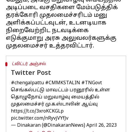
மேலும், அங்கு மறுவாழ்வு மையத்தில்
அடிப்படை வசதிகளை மேம்படுத்திக்
தரக்கோரி முதலமைச்சரிடம் மனு
அளிக்கப்பட்டவுடன், உடனடியாக
நிறைவேற்றிட நடவடிக்கை
எடுக்குமாறு அரசு அலுவலர்களுக்கு
ட்விட்டர் அஞ்சல்
Twitter Post
#chengalpattu
#CMMKSTALIN
#TNGovt
செங்கல்பட்டு மாவட்டம் பரனூரில் உள்ள
தொழுநோய் மறுவாழ்வு மையத்தில்
முதலமைச்சர் மு.க.ஸ்டாலின் ஆய்வு
https://t.co/3xroKCKGLp
pic.twitter.com/nRyvjVYfJv
— Dinakaran (@DinakaranNews)
April 26, 2023