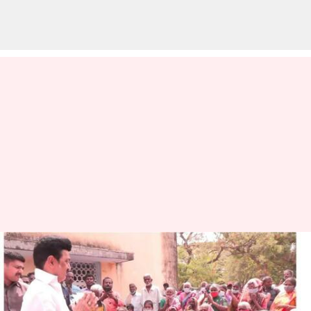
பரனூர் தொழுநோய்
மறுவாழ்வு மையத்தில்
முதலமைச்சர்