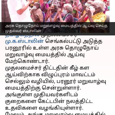
மு.க.ஸ்டாலின் ஆய்வு!
எழுதியவர்
Apr 26, 2023
06:00 pm
Siranjeevi
செய்தி முன்னோட்டம்
அரசு தொழுநோய் மறுவாழ்வு மையத்தில் ஆய்வு செய்த
முதல்வர் ஸ்டாலின்
தமிழகத்தில்
முதலமைச்சர்
மு.க.ஸ்டாலின்
செங்கல்பட்டு அடுத்த
பரனூரில் உள்ள அரசு தொழுநோய்
மறுவாழ்வு மையத்தில் ஆய்வு
மேற்கொண்டார்.
முதலமைச்சர் திட்டதின் கீழ் கள
ஆய்விற்காக விழுப்புரம் மாவட்டம்
செல்லும் வழியில், பரனூர் மறுவாழ்வு
மையத்திற்கு சென்றுள்ளார்.
அங்குள்ள முதியவர்களிடம்
குறைகளை கேட்டபின் நலத்திட்ட
உதவிகளை வழங்கியுள்ளார்.