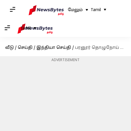
மேலும்
Tamil
Tamil
வீடு
/
செய்தி
/
இந்தியா செய்தி
/
பரனூர் தொழுநோய் மறுவாழ்வு மையத்தில் முதலமைச்சர் மு.க.ஸ்டாலின் ஆய்வு!
ADVERTISEMENT