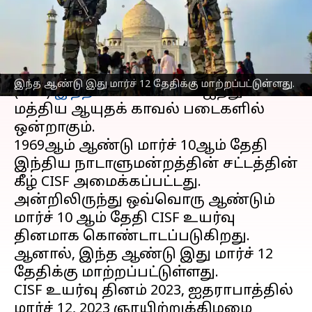
எழுதியவர்
Mar 10, 2023
11:20 am
Sindhuja SM
செய்தி முன்னோட்டம்
மத்திய தொழில் பாதுகாப்புப் படை
இந்த ஆண்டு இது மார்ச் 12 தேதிக்கு மாற்றப்பட்டுள்ளது.
(CISF)
இந்தியா
வில் உள்ள ஐந்து
மத்திய ஆயுதக் காவல் படைகளில்
ஒன்றாகும்.
1969ஆம் ஆண்டு மார்ச் 10ஆம் தேதி
இந்திய நாடாளுமன்றத்தின் சட்டத்தின்
கீழ் CISF அமைக்கப்பட்டது.
அன்றிலிருந்து ஒவ்வொரு ஆண்டும்
மார்ச் 10 ஆம் தேதி CISF உயர்வு
தினமாக கொண்டாடப்படுகிறது.
ஆனால், இந்த ஆண்டு இது மார்ச் 12
தேதிக்கு மாற்றப்பட்டுள்ளது.
CISF உயர்வு தினம் 2023, ஐதராபாத்தில்
மார்ச் 12, 2023 ஞாயிற்றுக்கிழமை