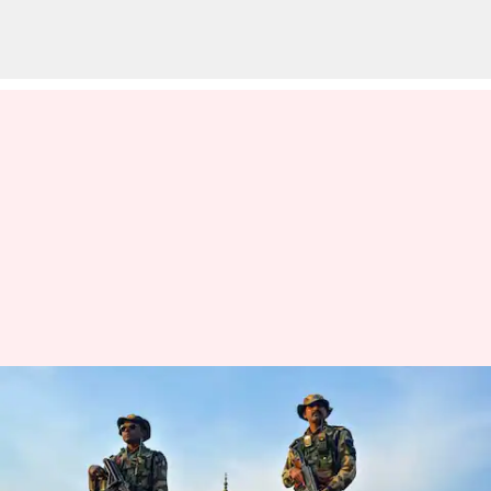
CISF உயர்வு தினம் 2023:
மார்ச் 12ஆம் தேதி
கொண்டாட்டம்