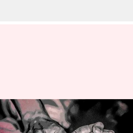
14 வயது சகோதரியை
விபச்சாரம் செய்ய
வற்புறுத்திய சென்னை