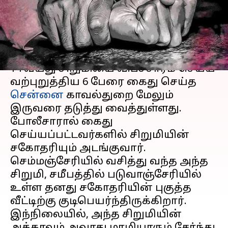
பெண் கைது
எழுதியவர்
Jul 28, 2024
05:25 pm
Sindhuja SM
செய்தி முன்னோட்டம்
14 வயது சிறுமியை விபச்சாரம் செய்ய
வற்புறுத்திய 6 பேரை கைது செய்த
சென்னை
காவல்துறை மேலும்
இருவரை தடுத்து வைத்துள்ளது.
போலீசாரால் கைது
செய்யப்பட்டவர்களில் சிறுமியின்
சகோதரியும் அடங்குவார்.
செம்மஞ்சேரியில் வசித்து வந்த அந்த
சிறுமி, சமீபத்தில் படுவாஞ்சேரியில்
உள்ள தனது சகோதரியின் புகுத்த
வீட்டிற்கு குடிபெயர்ந்திருக்கிறார்.
இந்நிலையில், அந்த சிறுமியின்