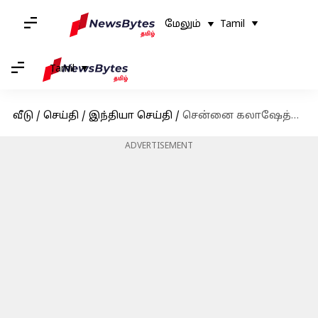
மேலும்
Tamil
Tamil
வீடு
/
செய்தி
/
இந்தியா செய்தி
/
சென்னை கலாஷேத்ரா கல்லூரி இயக்குநர், துணை இயக்குநர் திங்கட்கிழமை ஆஜராக உத்தரவு
ADVERTISEMENT