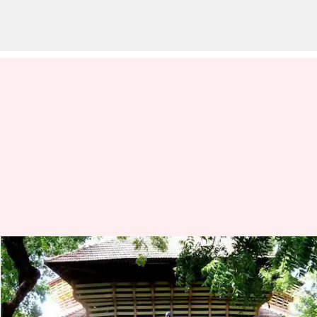
சென்னை கலாஷேத்ரா
கல்லூரி இயக்குநர்,
துணை இயக்குநர்