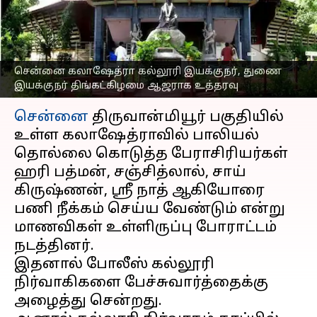
திங்கட்கிழமை ஆஜராக
உத்தரவு
எழுதியவர்
Apr 01, 2023
07:47 pm
Nivetha P
சென்னை கலாஷேத்ரா கல்லூரி இயக்குநர், துணை
இயக்குநர் திங்கட்கிழமை ஆஜராக உத்தரவு
செய்தி முன்னோட்டம்
சென்னை
திருவான்மியூர் பகுதியில்
உள்ள கலாஷேத்ராவில் பாலியல்
தொல்லை கொடுத்த பேராசிரியர்கள்
ஹரி பத்மன், சஞ்சித்லால், சாய்
கிருஷ்ணன், ஸ்ரீ நாத் ஆகியோரை
பணி நீக்கம் செய்ய வேண்டும் என்று
மாணவிகள் உள்ளிருப்பு போராட்டம்
நடத்தினர்.
இதனால் போலீஸ் கல்லூரி
நிர்வாகிகளை பேச்சுவார்த்தைக்கு
அழைத்து சென்றது.