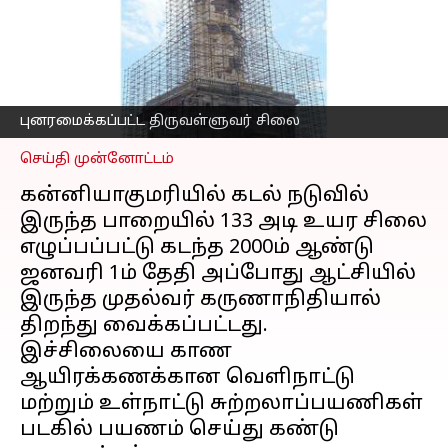
புனரமைப்பு பணி
மேற்கொள்ளப்பட்டு
நிறைவு
எழுதியவர்
Dec 31, 2022
04:14 pm
Nivetha P
புனரமைக்கப்பட்ட திருவள்ளுவர் சிலை
செய்தி முன்னோட்டம்
கன்னியாகுமரியில் கடல் நடுவில்
இருந்த பாறையில் 133 அடி உயர சிலை
எழுப்பப்பட்டு கடந்த 2000ம் ஆண்டு
ஜனவரி 1ம் தேதி அப்போது ஆட்சியில்
இருந்த முதல்வர் கருணாநிதியால்
திறந்து வைக்கப்பட்டது.
இச்சிலையை காண
ஆயிரக்கணக்கான வெளிநாட்டு
மற்றும் உள்நாட்டு சுற்றலாப்பயணிகள்
படகில் பயணம் செய்து கண்டு