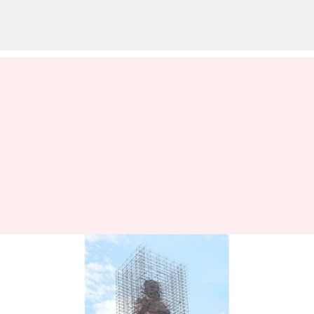
கன்னியாகுமரி
திருவள்ளுவர் சிலைக்கு
ரூ.1 கோடி செலவில்