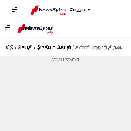
மேலும்
Tamil
வீடு
/
செய்தி
/
இந்தியா செய்தி
/
கன்னியாகுமரி திருவள்ளுவர் சிலைக்கு ரூ.1 கோடி செலவில் புனரமைப்பு பணி மேற்கொள்ளப்பட்டு நிறைவு
ADVERTISEMENT