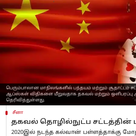
எழுதியவர்
Feb 06, 2023
01:51 pm
Sindhuja SM
செய்தி முன்னோட்டம்
நாட்டின் பாதுகாப்புக்கு அச்சுறுத்தலாக இ
அப்ளிகேஷன்களை தடை செய்ய மத்திய அரச
உள்துறை அமைச்சகம்(MHA), மின்னணுவிய
பந்தயம் கட்டும் மற்றும் 94 கடன் வழங
அதனால், இந்த ஆப்ஸ்களைத் தடை செய்
2020இல் சீனாவுடனான எல்லைப் பதற்றம் 
செய்தது.
முதற்கட்ட தடைகள் ஜூன் 2020இல் அறிவ
பெரும்பாலான மாநிலங்களில் பந்தயம் மற்றும் சூதாட்டம்
ஆப்ஸ்கள் விதிகளை மீறுவதாக தகவல் மற்றும் ஒளிபரப்பு 
தெரிவித்துள்ளது.
சீனா
தகவல் தொழில்நுட்ப சட்டத்தின் ப
2020இல் நடந்த கல்வான் பள்ளத்தாக்கு மோ