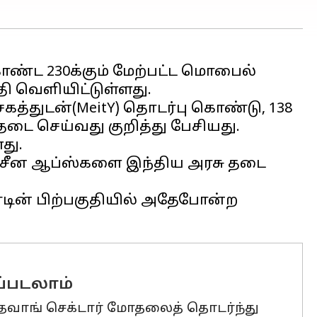
ட 230க்கும் மேற்பட்ட மொபைல்
ி வெளியிட்டுள்ளது.
த்துடன்(MeitY) தொடர்பு கொண்டு, 138
தடை செய்வது குறித்து பேசியது.
து.
ட்ட சீன ஆப்ஸ்களை இந்திய அரசு தடை
டின் பிற்பகுதியில் அதேபோன்ற
ப்படலாம்
் தவாங் செக்டார் மோதலைத் தொடர்ந்து