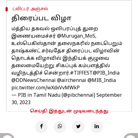
ட்விட்டர் அஞ்சல்
திரைப்பட விழா
மத்திய தகவல் ஒலிபரப்புத் துறை
இணையமைச்சர்
@Murugan_MoS
,
உஸ்பெகிஸ்தான் தலைநகரில் நடைபெறும்
தாஷ்கண்ட் சர்வதேச திரைப்பட விழாவின்
தொடக்க விழாவில் இந்தியக் குழுவை
தலைமையேற்று சிகப்புக் கம்பளத்தில்
வழிநடத்திச் சென்றார்.
#TIFFEST
@PIB_India
@DDNewsChennai
@airchennai
@MIB_India
pic.twitter.com/wXdxVvMWkP
— PIB in Tamil Nadu (@pibchennai)
September
30, 2023
செய்தி இத்துடன் முடிவடைந்தது