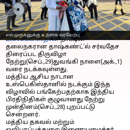
கம்பள வரவேற்பு
எழுதியவர்
Sep 30, 2023
11:28 am
Nivetha P
செய்தி முன்னோட்டம்
எல்.முருகனுக்கு உற்சாக வரவேற்பு
உஸ்பெகிஸ்தான்
நாட்டின்
தலைநகரான தாஷ்கண்ட்'ல் சர்வதேச
திரைப்பட திருவிழா
நேற்று(செப்.,29)துவங்கி நாளை(அக்.,1)
வரை நடக்கவுள்ளது.
மத்திய ஆசிய நாடான
உஸ்பெகிஸ்தானில் நடக்கும் இந்த
விழாவில் பங்கேற்பதற்காக இந்திய
பிரதிநிதிகள் குழுவானது நேற்று
முன்தினம்(செப்.,28) புறப்பட்டு
சென்றனர்.
மத்திய தகவல் மற்றும்