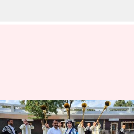
உஸ்பெகிஸ்தானில்
மத்திய இணையமைச்சர்
எல்.முருகனுக்கு சிவப்பு