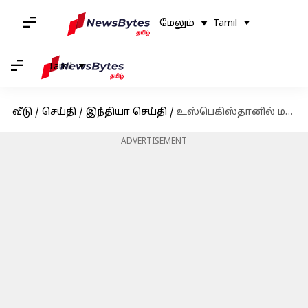
மேலும்
Tamil
Tamil
வீடு
/
செய்தி
/
இந்தியா செய்தி
/
உஸ்பெகிஸ்தானில் மத்திய இணையமைச்சர் எல்.முருகனுக்கு சிவப்பு கம்பள வரவேற்பு
ADVERTISEMENT