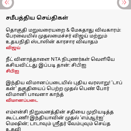
சமீபத்திய செய்திகள்
தொகுதி மறுவரையறை & மேகதாது விவகாரம்:
பேரவையில் முதலமைச்சர் விஜய் மற்றும்
உதயநிதி ஸ்டாலின் காரசார விவாதம்
விஜய்
நீட் வினாத்தாளை NTA நிபுணர்கள் வெளியே
கசியவிட்டது இப்படி தான்: சிபிஐ
சிபிஐ
இந்திய விமானப்படையில் புதிய வரலாறு! 'டாப்
கன்' தகுதியைப் பெற்ற முதல் பெண் போர்
விமானி பாவனா காந்த்
விமானப்படை
எம்என்சி நிறுவனத்தின் சதியை முறியடித்த
கூட்டணி! இந்தியாவின் முதல் 'எம்ஆர்ஐ'
மெஷின்; டாடாவும் ஸ்ரீதர் வேம்புவும் செய்த
உதவி