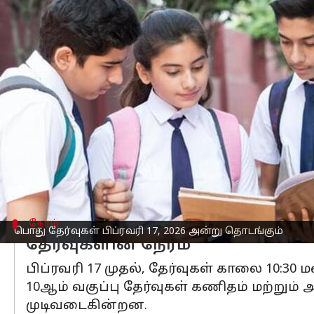
எழுதியவர்
Sep 25, 2025
08:56 am
Venkatalakshmi V
செய்தி முன்னோட்டம்
மத்திய இடைநிலைக் கல்வி வாரியம் (CBS
தற்காலிக தேதி பட்டியலை வெளியிட்டுள
அதன்படி பொது
தேர்வுகள்
பிப்ரவரி 17, 
10ஆம் வகுப்பு தேர்வுகள் மார்ச் 9, 2026 அ
12ஆம் வகுப்பு தேர்வுகள் ஏப்ரல் 9, 2026 
முன்மொழியப்பட்ட புதிய CBSE விதிகள்ப
நேரம்
பொது தேர்வுகள் பிப்ரவரி 17, 2026 அன்று தொடங்கும்
தேர்வுகளின் நேரம்
பிப்ரவரி 17 முதல், தேர்வுகள் காலை 10:30
10ஆம் வகுப்பு தேர்வுகள் கணிதம் மற்று
முடிவடைகின்றன.