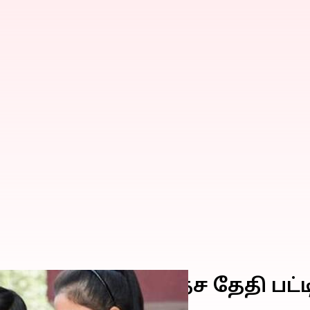
ொது தேர்வுகள் உத்தேச தேதி ப