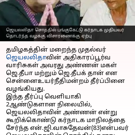
வழக்கு விசாரணைக்கு
ஏற்பு
எழுதியவர்
Mar 31, 2023
12:50 pm
Nivetha P
ஜெயலலிதா சொத்தில் பங்குகேட்டு கர்நாடக முதியவர்
தொடர்ந்த வழக்கு விசாரணைக்கு ஏற்பு
செய்தி முன்னோட்டம்
தமிழகத்தின் மறைந்த முதல்வர்
ஜெயலலிதா
வின் அதிகாரப்பூர்வ
வாரிசுகள் அவரது அண்ணன் மகள்
ஜெ.தீபா மற்றும் ஜெ.தீபக் தான் என
சென்னைஉயர்நீதிமன்றம் தீர்ப்பினை
வழங்கியது.
இந்த தீர்ப்பு வெளியாகி
2ஆண்டுகளான நிலையில்,
ஜெயலலிதாவின் அண்ணன் என்று
கூறிக்கொண்டு கர்நாடக மாநிலத்தை
சேர்ந்த என்.ஜி.வாசுதேவன்(83)என்பவர்