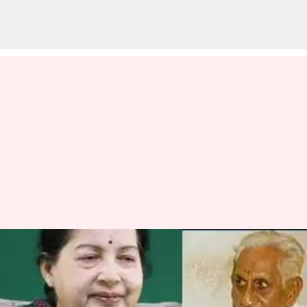
ஜெயலலிதா சொத்தில்
பங்குகேட்டு கர்நாடக
முதியவர் தொடர்ந்த