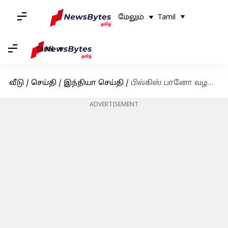
மேலும்
Tamil
Tamil
வீடு
/
செய்தி
/
இந்தியா செய்தி
/
பில்கிஸ் பானோ வழக்கு: பலாத்கார குற்றவாளிகளை முன்கூட்டியே விடுதலை செய்ய அனுமதி அளித்த குஜராத் உத்தரவை ரத்து செய்தது உச்சநீதிமன்றம்
ADVERTISEMENT