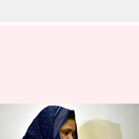
பில்கிஸ் பானோ வழக்கு:
பலாத்கார
குற்றவாளிகளை