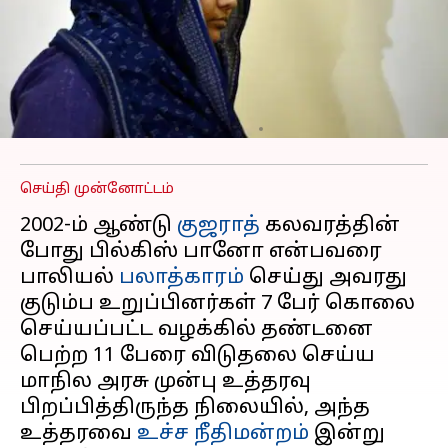
முன்கூட்டியே விடுதலை
செய்ய அனுமதி அளித்த
குஜராத் உத்தரவை ரத்து
செய்தது உச்சநீதிமன்றம்
எழுதியவர்
Jan 08, 2024
12:58 pm
Sindhuja SM
செய்தி முன்னோட்டம்
2002-ம் ஆண்டு
குஜராத்
கலவரத்தின்
போது பில்கிஸ் பானோ என்பவரை
பாலியல்
பலாத்காரம்
செய்து அவரது
குடும்ப உறுப்பினர்கள் 7 பேர் கொலை
செய்யப்பட்ட வழக்கில் தண்டனை
பெற்ற 11 பேரை விடுதலை செய்ய
மாநில அரசு முன்பு உத்தரவு
பிறப்பித்திருந்த நிலையில், அந்த
உத்தரவை
உச்ச நீதிமன்றம்
இன்று