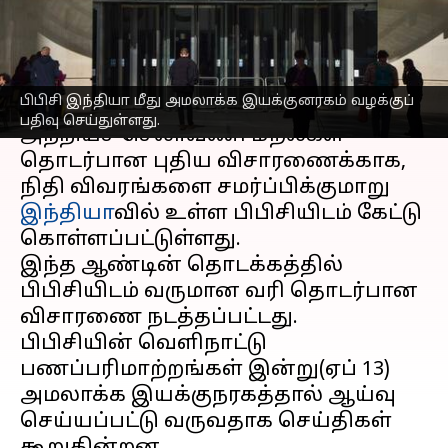
நடவடிக்கை
எழுதியவர்
Apr 13, 2023
03:08 pm
Sindhuja SM
செய்தி முன்னோட்டம்
பிபிசி இந்தியா மீது அமலாக்க இயக்குனரகம் வழக்குப்
பதிவு செய்துள்ளது.
அந்நியச் செலாவணி மீறல்கள்
தொடர்பான புதிய விசாரணைக்காக,
நிதி விவரங்களை சமர்ப்பிக்குமாறு
இந்தியா
வில் உள்ள பிபிசியிடம் கேட்டு
கொள்ளப்பட்டுள்ளது.
இந்த ஆண்டின் தொடக்கத்தில்
பிபிசியிடம் வருமான வரி தொடர்பான
விசாரணை நடத்தப்பட்டது.
பிபிசியின் வெளிநாட்டு
பணப்பரிமாற்றங்கள் இன்று(ஏப் 13)
அமலாக்க இயக்குநரகத்தால் ஆய்வு
செய்யப்பட்டு வருவதாக செய்திகள்