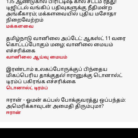
135 ஆண்டுகால பிரிட்டிஷ் கால சட்டம் ரத்து!
டிஜிட்டல் வங்கிப் பதிவுகளுக்கு நீதிமன்ற
அங்கீகாரம்; மக்களவையில் புதிய மசோதா
நிறைவேற்றம்
மக்களவை
தமிழ்நாடு வானிலை அப்டேட்: ஆகஸ்ட் 11 வரை
கொட்டப்போகும் மழை; வானிலை மையம்
எச்சரிக்கை
வானிலை ஆய்வு மையம்
இரண்டாம் உலகப்போருக்குப் பிந்தைய
மிகப்பெரிய தாக்குதல்! ஈரானுக்கு டொனால்ட்
டிரம்ப் பகிரங்க எச்சரிக்கை
டொனால்ட் டிரம்ப்
ஈரான் - ஓமன் கப்பல் போக்குவரத்து ஒப்பந்தம்:
அமெரிக்காவுடன் அமைதி திரும்புமா?
ஈரான்