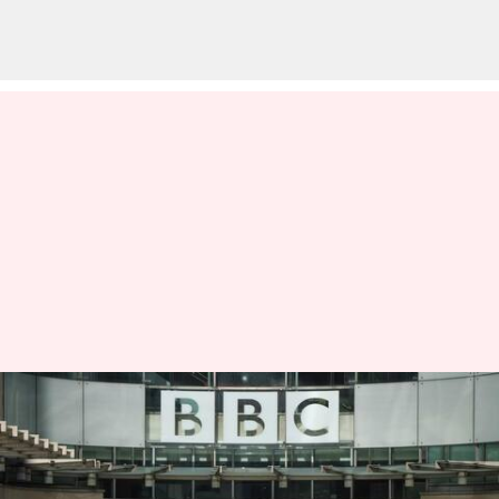
மீண்டும் பிபிசி
நிறுவனத்தில் சோதனை:
அமலாக்க இயக்குநரகம்