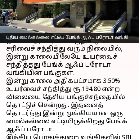
எழுதியவர்
Jun 19, 2023
03:05 pm
Prasanna Venkatesh
செய்தி முன்னோட்டம்
இந்திய
பங்குச்சந்தை
யில் இன்று
புதிய மைல்கல்லை எட்டிய பேங்க் ஆஃப் பரோடா வங்கி
முக்கிய அளவுகோல் குறியீடுகள்
சரிவைச் சந்தித்து வரும் நிலையில்,
இன்று காலையிலேயே உயர்வைச்
சந்தித்தது பேங்க் ஆஃப் பரோடா
வங்கியின் பங்குகள்.
இன்று காலை அதிகபட்சமாக 3.50%
உயர்வைச் சந்தித்து ரூ.194.80 என்ற
விலையை தேசிய பங்குச்சந்தையில்
தொட்டுச் சென்றது. இதனைத்
தொடர்ந்து இன்று முக்கியமான ஒரு
மைல்கல்லை எட்டியிருக்கிறது பேங்க்
ஆஃப் பரோடா.
இந்திய பொதுத்துறை வங்கிகளில் SBI