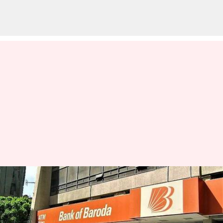
ரூ.1 லட்சம் கோடி சந்தை
மதிப்பை எட்டியது பேங்க்
ஆஃப் பரோடா வங்கி