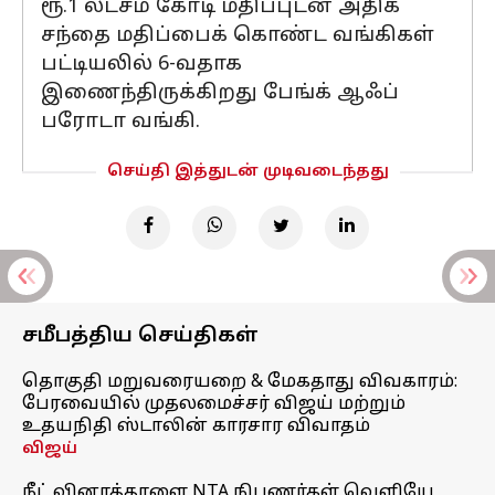
ரூ.1 லட்சம் கோடி மதிப்புடன் அதிக
சந்தை மதிப்பைக் கொண்ட வங்கிகள்
பட்டியலில் 6-வதாக
இணைந்திருக்கிறது பேங்க் ஆஃப்
பரோடா வங்கி.
செய்தி இத்துடன் முடிவடைந்தது
சமீபத்திய செய்திகள்
தொகுதி மறுவரையறை & மேகதாது விவகாரம்:
பேரவையில் முதலமைச்சர் விஜய் மற்றும்
உதயநிதி ஸ்டாலின் காரசார விவாதம்
விஜய்
நீட் வினாத்தாளை NTA நிபுணர்கள் வெளியே