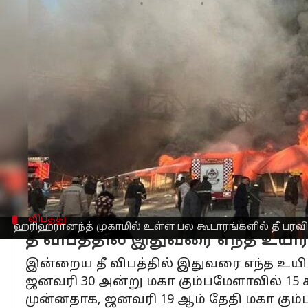
எழுதியவர்
Feb 07, 2025
12:04 pm
Venkatalakshmi V
செய்தி முன்னோட்டம்
உத்தரபிரதேச
மாநிலம் பிரயாக்ராஜில் 
சங்கராச்சாரியார் மார்க்கில் உள்ள ஹர
தீயணைப்பு வீரர்கள் உடனடியாக சம்பவ இ
இணையத்தில் வெளியான வீடியோக்கள் படி,
பல பக்தர்கள் பீதியடைந்து தங்குமிடம் 
இந்த சம்பவத்தால் மிகவும் கவலையடைந்த
விபத்து
ஹரிஹரானந்த் முகாமில் உள்ள பல கூடாரங்களில் தீ பரவ
தீ விபத்தில் இதுவரை எந்த உயிர
இன்றைய தீ விபத்தில் இதுவரை எந்த உயிர
ஜனவரி 30 அன்று மகா கும்பமேளாவில் 15 கூட
முன்னதாக, ஜனவரி 19 ஆம் தேதி மகா கும்பமே