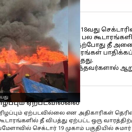
உள்ள
மகா கும்பமேளாவின்
18வது செக்டார
ிஹரானந்த் முகாமில் உள்ள பல கூடாரங்களில
டத்திற்கு விரைந்தனர், தற்போது தீ அணைக
 தீ விபத்தில் பல கூடாரங்கள் பாதிக்கப்
தேடி ஓடுவதைக் காண முடிந்தது.
 ஒரு துறவி, அங்கு இருந்தவர்களால் ஆறுத
ியது
ிழப்பும் ஏற்படவில்லை
ிழப்பும் ஏற்படவில்லை என அதிகாரிகள் தெரிவ
ாரங்களில் தீ விபத்து ஏற்பட்ட ஒரு வாரத்திற்கு
ளாவில் செக்டார் 19 முகாம் பகுதியில் சுமார்