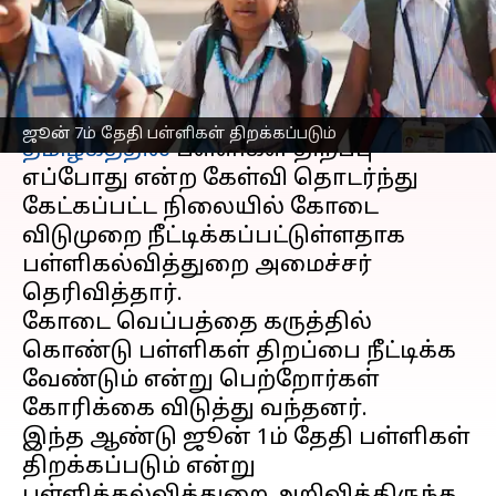
அறிவிப்பு!
எழுதியவர்
May 26, 2023
11:34 am
Arul Jothe
செய்தி முன்னோட்டம்
ஜூன் 7ம் தேதி பள்ளிகள் திறக்கப்படும்
தமிழகத்தில்
பள்ளிகள் திறப்பு
எப்போது என்ற கேள்வி தொடர்ந்து
கேட்கப்பட்ட நிலையில் கோடை
விடுமுறை நீட்டிக்கப்பட்டுள்ளதாக
பள்ளிகல்வித்துறை அமைச்சர்
தெரிவித்தார்.
கோடை வெப்பத்தை கருத்தில்
கொண்டு பள்ளிகள் திறப்பை நீட்டிக்க
வேண்டும் என்று பெற்றோர்கள்
கோரிக்கை விடுத்து வந்தனர்.
இந்த ஆண்டு ஜூன் 1ம் தேதி பள்ளிகள்
திறக்கப்படும் என்று