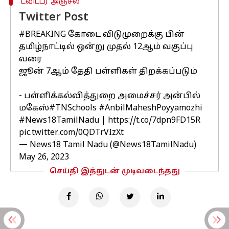
ட்விட்டர் அஞ்சல்
Twitter Post
#BREAKING
கோடை விடுமுறைக்கு பின்
தமிழ்நாட்டில் ஒன்று முதல் 12ஆம் வகுப்பு
வரை
ஜூன் 7ஆம் தேதி பள்ளிகள் திறக்கப்படும்
- பள்ளிக்கல்வித்துறை அமைச்சர் அன்பில்
மகேஸ்
#TNSchools
#AnbilMaheshPoyyamozhi
#News18TamilNadu
|
https://t.co/7dpn9FD15R
pic.twitter.com/0QDTrVIzXt
— News18 Tamil Nadu (@News18TamilNadu)
May 26, 2023
செய்தி இத்துடன் முடிவடைந்தது