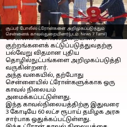
காவல் நிலையம்!
எழுதியவர்
Dec 27, 2022
11:09 pm
Sindhuja SM
செய்தி முன்னோட்டம்
சூப்பர் போலீஸ் ட்ரோன்களை அறிமுகப்படுத்தும்
சென்னைக் காவல்துறையினர்(படம்: News 7 Tamil)
சென்னைக் காவல்துறையினர்
குற்றங்களைக் கட்டுப்படுத்துவதற்கு
பல்வேறு விதமான புதிய
தொழில்நுட்பங்களை அறிமுகப்படுத்தி
வருகின்றனர்.
அந்த வகையில், தற்போது
சென்னையில் ட்ரோன்களுக்காக ஒரு
காவல் நிலையம்
அமைக்கப்பட்டுள்ளது.
இந்த காவல்நிலையத்திற்கு இதுவரை
3 கோடியே 60 லட்ச ரூபாய் தமிழக அரசு
சார்பாக ஒதுக்கப்பட்டுள்ளது.