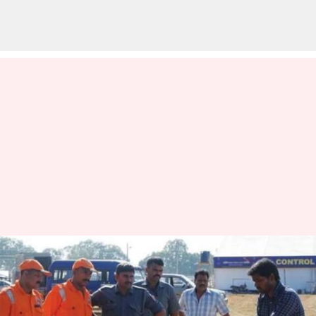
புதிய தொழில்நுட்பம் -
சென்னையில்
ட்ரோன்களுக்காக ஒரு