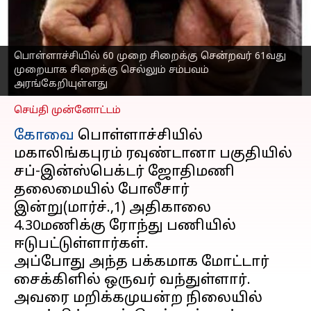
சிறைக்கு செல்லும்
சம்பவம்
அரங்கேறியுள்ளது
பொள்ளாச்சியில் 60 முறை சிறைக்கு சென்றவர் 61வது
எழுதியவர்
Mar 01, 2023
09:05 pm
முறையாக சிறைக்கு செல்லும் சம்பவம்
Nivetha P
அரங்கேறியுள்ளது
செய்தி முன்னோட்டம்
கோவை
பொள்ளாச்சியில்
மகாலிங்கபுரம் ரவுண்டானா பகுதியில்
சப்-இன்ஸ்பெக்டர் ஜோதிமணி
தலைமையில் போலீசார்
இன்று(மார்ச்.,1) அதிகாலை
4.30மணிக்கு ரோந்து பணியில்
ஈடுபட்டுள்ளார்கள்.
அப்போது அந்த பக்கமாக மோட்டார்
சைக்கிளில் ஒருவர் வந்துள்ளார்.
அவரை மறிக்கமுயன்ற நிலையில்