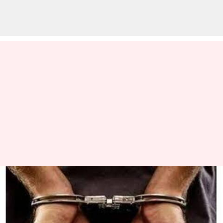
பொள்ளாச்சியில் 60 முறை
சிறைக்கு சென்றவர்
61வது முறையாக