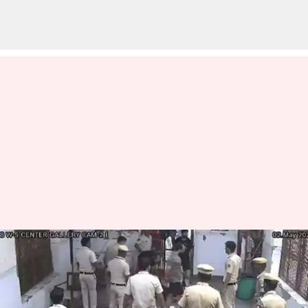
திகார் சிறையில் நடந்த
கொலை: தமிழக
போலீசார் 7 பேர்