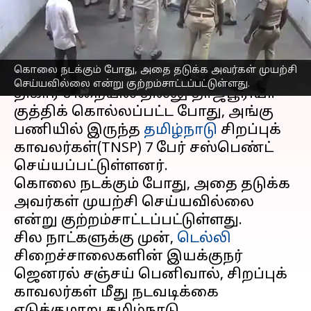
சஸ்பெண்ட்
எழுதியவர்
May 08, 2023
02:44 pm
Sindhuja SM
செய்தி முன்னோட்டம்
கொலை நடக்கும் போது, அதை தடுக்க அவர்கள் முயற்சி
செய்யவில்லை என்று குற்றம்சாட்டப்பட்டுள்ளது.
திகார் சிறையில் தில்லு தாஜ்பூரியா
குத்திக் கொல்லப்பட்ட போது, அங்கு
பணியில் இருந்த
தமிழ்நாடு
சிறப்புக்
காவலர்கள்(TNSP) 7 பேர் சஸ்பெண்ட்
செய்யப்பட்டுள்ளனர்.
கொலை நடக்கும் போது, அதை தடுக்க
அவர்கள் முயற்சி செய்யவில்லை
என்று குற்றம்சாட்டப்பட்டுள்ளது.
சில நாட்களுக்கு முன்,
டெல்லி
சிறைச்சாலைகளின் இயக்குநர்
ஜெனரல் சஞ்சய் பெனிவால், சிறப்புக்
காவலர்கள் மீது நடவடிக்கை