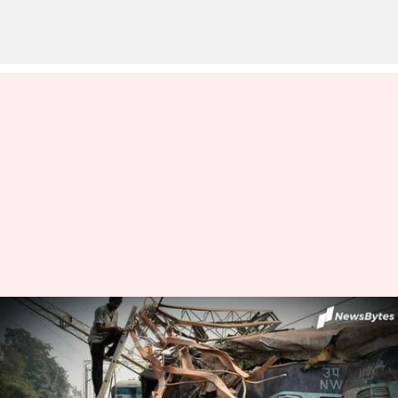
ஒடிசாவில் இரண்டு
ரயில்களால் ஏற்பட்ட
பெரும் விபத்து: பலர்