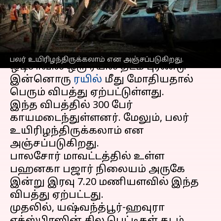
உயிரிழப்பு
எழுதியவர்
Jun 02, 2023
10:45 pm
Sindhuja SM
செய்தி முன்னோட்டம்
பலர் உயிரிழந்திருக்கலாம் என அஞ்சப்படுகிறது.
ஒடிசாவில் ஒரு ரயில் தடம் புரண்டு
இன்னொரு
ரயில்
மீது மோதியதால்
பெரும் விபத்து ஏற்பட்டுள்ளது.
இந்த விபத்தில் 300 பேர்
காயமடைந்துள்ளனர். மேலும், பலர்
உயிரிழந்திருக்கலாம் என
அஞ்சப்படுகிறது.
பாலசோர் மாவட்டத்தில் உள்ள
பஹனகா பஜார் நிலையம் அருகே
இன்று இரவு 7.20 மணியளவில் இந்த
விபத்து ஏற்பட்டது.
முதலில், யஷ்வந்த்பூர்-ஹவுரா