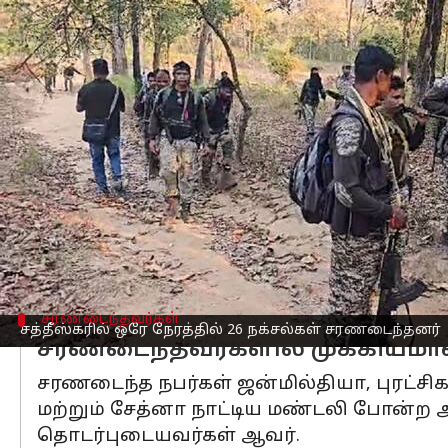
எழுதியவர்
Apr 07, 2025
07:54 pm
Sekar Chinnappan
செய்தி முன்னோட்டம்
நக்சல் எதிர்ப்பு நடவடிக்கைகளில் குறிப்
மாவட்டத்தில் 26 நக்சல்கள் பாதுகாப்பு
அவர்களில் மூன்று பேர் தலைக்கு ரொக்கப
மாவோயிஸ்ட்
சித்தாந்தத்தின் மீதான ஏ
உள் முரண்பாடு ஆகியவை சரணடைந்த போரா
சரணடைந்தவர்கள்
சத்தீஸ்கரில் ஒரே நேரத்தில் 26 நக்சல்கள் சரணடைந்தனர்
சரணடைந்தவர்களில் முக்கியமா
சரணடைந்த நபர்கள் ஜன்மில்தியா, புரட்சிக
மற்றும் சேத்னா நாட்டிய மண்டலி போன்ற
தொடர்புடையவர்கள் ஆவர்.