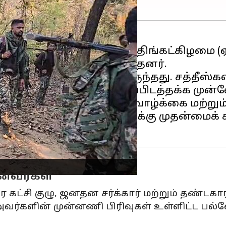
பிடத்தக்க முன்னேற்றமாக, திங்கட்கிழமை (ஏ
ப் படையினர் முன் சரணடைந்தனர்.
்பரிசும் அறிவிக்கப்பட்டிருந்தது. சத்தீ
மாற்றம், கடுமையான வன வாழ்க்கை மற்றும
ளிகள் தங்கள் முடிவுக்கு முதன்மைக் க
னவர்கள்
ர கட்சி குழு, ஜனதன சர்க்கார் மற்றும் தண்டக
 அவர்களின் முன்னணி பிரிவுகள் உள்ளிட்ட பல