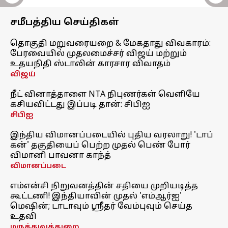
சமீபத்திய செய்திகள்
தொகுதி மறுவரையறை & மேகதாது விவகாரம்:
பேரவையில் முதலமைச்சர் விஜய் மற்றும்
உதயநிதி ஸ்டாலின் காரசார விவாதம்
விஜய்
நீட் வினாத்தாளை NTA நிபுணர்கள் வெளியே
கசியவிட்டது இப்படி தான்: சிபிஐ
சிபிஐ
இந்திய விமானப்படையில் புதிய வரலாறு! 'டாப்
கன்' தகுதியைப் பெற்ற முதல் பெண் போர்
விமானி பாவனா காந்த்
விமானப்படை
எம்என்சி நிறுவனத்தின் சதியை முறியடித்த
கூட்டணி! இந்தியாவின் முதல் 'எம்ஆர்ஐ'
மெஷின்; டாடாவும் ஸ்ரீதர் வேம்புவும் செய்த
உதவி
மருத்துவத்துறை