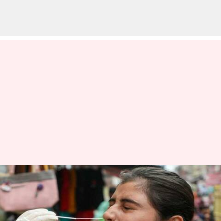
இந்தியாவில் ஒரே நாளில்
1,249 கொரோனா
பாதிப்புகள்