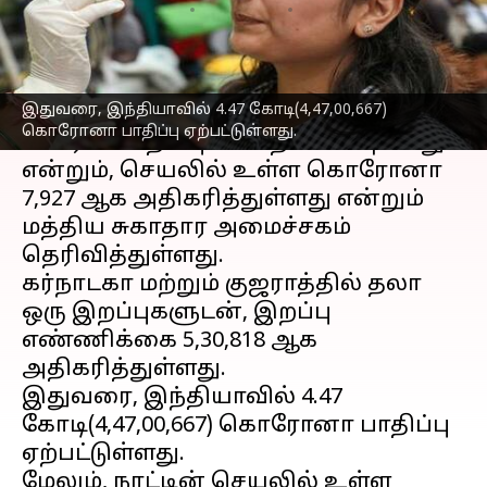
எழுதியவர்
Mar 24, 2023
02:36 pm
Sindhuja SM
செய்தி முன்னோட்டம்
இதுவரை, இந்தியாவில் 4.47 கோடி(4,47,00,667)
இந்தியாவில் 1,249 புதிய
கொரோனா
கொரோனா பாதிப்பு ஏற்பட்டுள்ளது.
வைரஸ் பாதிப்புகள் பதிவாகியுள்ளது
என்றும், செயலில் உள்ள கொரோனா
7,927 ஆக அதிகரித்துள்ளது என்றும்
மத்திய சுகாதார அமைச்சகம்
தெரிவித்துள்ளது.
கர்நாடகா மற்றும் குஜராத்தில் தலா
ஒரு இறப்புகளுடன், இறப்பு
எண்ணிக்கை 5,30,818 ஆக
அதிகரித்துள்ளது.
இதுவரை, இந்தியாவில் 4.47
கோடி(4,47,00,667) கொரோனா பாதிப்பு
ஏற்பட்டுள்ளது.
மேலும், நாட்டின் செயலில் உள்ள