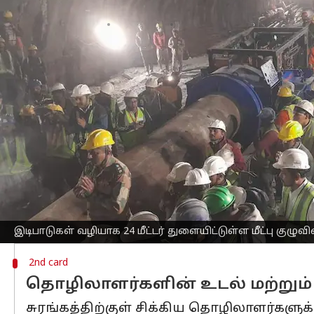
எழுதியவர்
Nov 17, 2023
11:05 am
Srinath r
செய்தி முன்னோட்டம்
உத்தரகாண்டின்
உத்தரகாசி மாவட்டத்தில
மீட்பு குழுவினர் போராடிவரும் நிலையில
கடந்த நவம்பர் 12ஆம் தேதி, கட்டுமானத்த
தாய்லாந்து
மற்றும்
நார்வே
நாட்டைச் சேர்
இணைந்துள்ளனர். மேலும் 'அமெரிக்கன் ஆக
இடிந்த சுரங்கத்தில் இடிபாடுகள் வழிய
இடிபாடுகள் வழியாக 24 மீட்டர் துளையிட்டுள்ள மீட்பு குழுவி
2nd card
தொழிலாளர்களின் உடல் மற்றும் 
சுரங்கத்திற்குள் சிக்கிய தொழிலாளர்களு