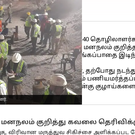
் சுரங்கத்திற்குள் சிக்கிய 40 தொழிலாளர்
், அவர்களின்
உடல்
மற்றும் மனநலம் குறித
ில் இருந்த சில்க்யாரா சுரங்கப்பாதை இடி
ந்த சிறப்பு மீட்பு குழுவினர், தற்போது நடந்
ர்' என்ற மீட்பு கருவியும் பணியமர்த்தப்ப
ாக 24 மீட்டர் துளையிட்டு, நான்கு குழாய
னர்.
மனநலம் குறித்து கவலை தெரிவிக்கு
க்கு, விரிவான மருத்துவ சிகிச்சை அளிக்கப்ப