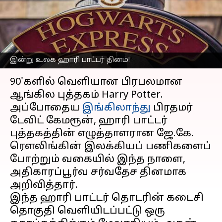
என தெரிந்து
கொள்ளுங்கள்
எழுதியவர்
May 02, 2023
09:05 am
Venkatalakshmi V
இன்று உலக ஹாரி பாட்டர் தினம்!
செய்தி முன்னோட்டம்
90'களில் வெளியான பிரபலமான
ஆங்கில புத்தகம் Harry Potter.
அப்போதைய
இங்கிலாந்து
பிரதமர்
டேவிட் கேமரூன், ஹாரி பாட்டர்
புத்தகத்தின் எழுத்தாளரான ஜே.கே.
ரௌலிங்கின் இலக்கியப் பணிகளைப்
போற்றும் வகையில் இந்த நாளை,
அதிகாரப்பூர்வ சர்வதேச தினமாக
அறிவித்தார்.
இந்த ஹாரி பாட்டர் தொடரின் கடைசி
தொகுதி வெளியிடப்பட்டு ஒரு