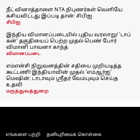
நீட் வினாத்தாளை NTA நிபுணர்கள் வெளியே
கசியவிட்டது இப்படி தான்: சிபிஐ
சிபிஐ
இந்திய விமானப்படையில் புதிய வரலாறு! 'டாப்
கன்' தகுதியைப் பெற்ற முதல் பெண் போர்
விமானி பாவனா காந்த்
விமானப்படை
எம்என்சி நிறுவனத்தின் சதியை முறியடித்த
கூட்டணி! இந்தியாவின் முதல் 'எம்ஆர்ஐ'
மெஷின்; டாடாவும் ஸ்ரீதர் வேம்புவும் செய்த
உதவி
மருத்துவத்துறை
எங்களை பற்றி
தனியுரிமைக் கொள்கை