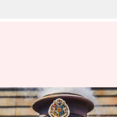
இன்று உலக ஹாரி பாட்டர்
தினம் எதற்காக
கொண்டாடப்படுகிறது