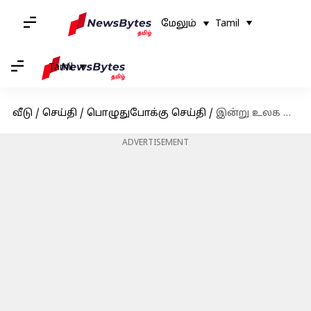
மேலும்
Tamil
Tamil
வீடு
/
செய்தி
/
பொழுதுபோக்கு செய்தி
/
இன்று உலக ஹாரி பாட்டர் தினம் எதற்காக கொண்டாடப்படுகிறது என தெரிந்து கொள்ளுங்கள்
ADVERTISEMENT