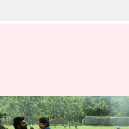
மீண்டும் இணைகிறது
ப்ரேமம் ஜோடி: நிவின்
பாலியுடன் புதுப்படத்தில்