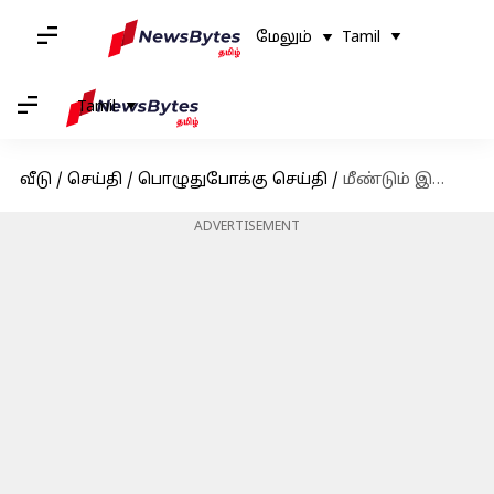
மேலும்
Tamil
Tamil
வீடு
/
செய்தி
/
பொழுதுபோக்கு செய்தி
/
மீண்டும் இணைகிறது ப்ரேமம் ஜோடி: நிவின் பாலியுடன் புதுப்படத்தில் இணையப்போகும் சாய் பல்லவி
ADVERTISEMENT