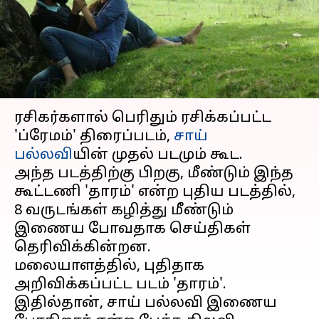
இணையப்போகும் சாய்
பல்லவி
எழுதியவர்
Feb 15, 2023
12:47 pm
Venkatalakshmi V
செய்தி முன்னோட்டம்
ரசிகர்களால் பெரிதும் ரசிக்கப்பட்ட
'ப்ரேமம்' திரைப்படம்,
சாய்
பல்லவி
யின் முதல் படமும் கூட.
அந்த படத்திற்கு பிறகு, மீண்டும் இந்த
கூட்டணி 'தாரம்' என்ற புதிய படத்தில்,
8 வருடங்கள் கழித்து மீண்டும்
இணைய போவதாக செய்திகள்
தெரிவிக்கின்றன.
மலையாளத்தில், புதிதாக
அறிவிக்கப்பட்ட படம் 'தாரம்'.
இதில்தான், சாய் பல்லவி இணைய