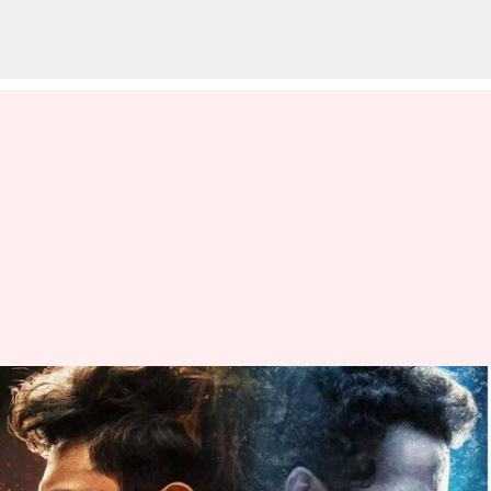
RRR புதிய சாதனை:
ஜப்பான் திரையரங்குளில்
100 நாட்கள் தாண்டி