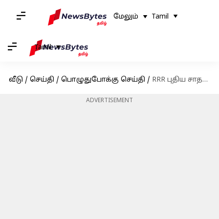
மேலும்
Tamil
Tamil
வீடு
/
செய்தி
/
பொழுதுபோக்கு செய்தி
/
RRR புதிய சாதனை: ஜப்பான் திரையரங்குளில் 100 நாட்கள் தாண்டி வெற்றிகரமாக ஓடிக்கொண்டிருக்கிறது
ADVERTISEMENT