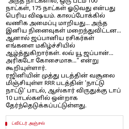
"அந்த நாட்களில், ஒரு படம் 100
நாட்கள், 175 நாட்கள் ஓடுவது என்பது
பெரிய விஷயம். காலப்போக்கில்
வணிக அமைப்பு மாறியது... அந்த
இனிய நினைவுகள் மறைந்துவிட்டன...
ஆனால் ஜப்பானிய ரசிகர்கள்
எங்களை மகிழ்ச்சியில்
ஆழ்த்துகிறார்கள். லவ் யூ ஜப்பான்...
அரிகடோ கோசைமாசு..." என்று
கூறியுள்ளார்.
ரஜினியின் முத்து படத்தின் வசூலை
மிஞ்சியுள்ள RRR படத்தின் 'நாட்டு
நாட்டு' பாடல், ஆஸ்கார் விருதுக்கு டாப்
10 பாடல்களில் ஒன்றாக
ட்விட்டர் அஞ்சல்