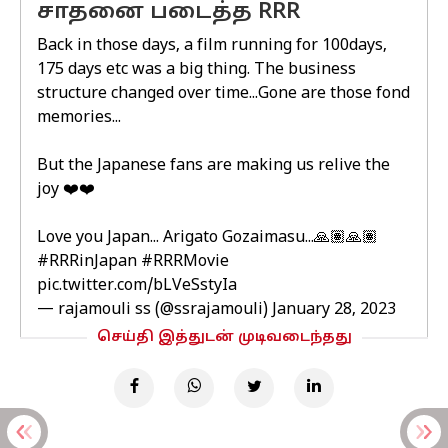
சாதனை படைத்த RRR
Back in those days, a film running for 100days,
175 days etc was a big thing. The business
structure changed over time...Gone are those fond
memories...
But the Japanese fans are making us relive the
joy ❤️❤️
Love you Japan... Arigato Gozaimasu...🙏🏽🙏🏽
#RRRinJapan
#RRRMovie
pic.twitter.com/bLVeSstyIa
— rajamouli ss (@ssrajamouli)
January 28, 2023
செய்தி இத்துடன் முடிவடைந்தது