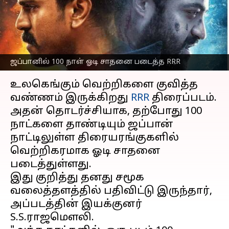
வெற்றிகரமாக
ஓடிக்கொண்டிருக்கிறது
எழுதியவர்
Jan 28, 2023
07:31 pm
Venkatalakshmi V
ஜப்பானில் 100 நாள் ஓடி சாதனை படைத்த RRR
செய்தி முன்னோட்டம்
உலகெங்கும் வெற்றிகளை குவித்த
வண்ணம் இருக்கிறது
RRR
திரைப்படம்.
அதன் தொடர்ச்சியாக, தற்போது 100
நாட்களை தாண்டியும் ஜப்பான்
நாட்டிலுள்ள திரையரங்குகளில்
வெற்றிகரமாக ஓடி சாதனை
படைத்துள்ளது.
இது குறித்து தனது சமூக
வலைத்தளத்தில் பதிவிட்டு இருந்தார்,
அப்படத்தின் இயக்குனர்
S.S.ராஜமௌலி.