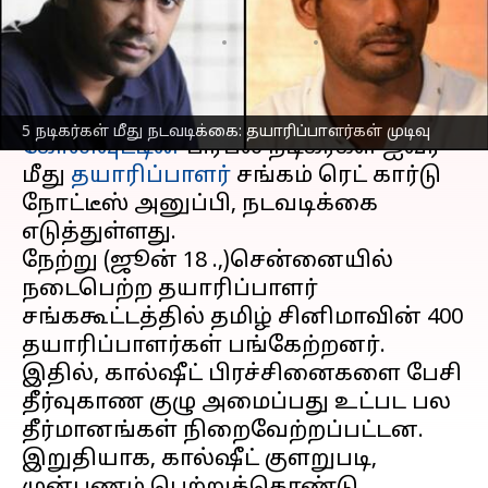
நடவடிக்கை
எழுதியவர்
Jun 19, 2023
01:09 pm
Venkatalakshmi V
செய்தி முன்னோட்டம்
5 நடிகர்கள் மீது நடவடிக்கை: தயாரிப்பாளர்கள் முடிவு
கோலிவுட்டின்
பிரபல நடிகர்கள் ஐவர்
மீது
தயாரிப்பாளர்
சங்கம் ரெட் கார்டு
நோட்டீஸ் அனுப்பி, நடவடிக்கை
எடுத்துள்ளது.
நேற்று (ஜூன் 18 .,)சென்னையில்
நடைபெற்ற தயாரிப்பாளர்
சங்ககூட்டத்தில் தமிழ் சினிமாவின் 400
தயாரிப்பாளர்கள் பங்கேற்றனர்.
இதில், கால்ஷீட் பிரச்சினைகளை பேசி
தீர்வுகாண குழு அமைப்பது உட்பட பல
தீர்மானங்கள் நிறைவேற்றப்பட்டன.
இறுதியாக, கால்ஷீட் குளறுபடி,