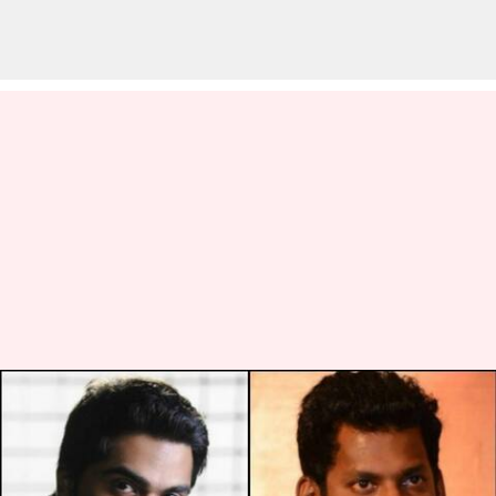
சிம்பு, விஷால், அதர்வா
உள்ளிட்ட 5 நடிகர்கள் மீது
தயாரிப்பாளர்கள் சங்கம்