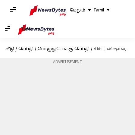
மேலும்
Tamil
Tamil
வீடு
/
செய்தி
/
பொழுதுபோக்கு செய்தி
/
சிம்பு, விஷால், அதர்வா உள்ளிட்ட 5 நடிகர்கள் மீது தயாரிப்பாளர்கள் சங்கம் நடவடிக்கை
ADVERTISEMENT