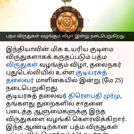
தர்மேந்திராவுக்கு உயரிய
விருதுகள்
எழுதியவர்
May 25, 2026
08:12 am
Venkatalakshmi V
பத்ம விருதுகள் வழங்கும் விழா இன்று நடைபெறுகிறது
செய்தி முன்னோட்டம்
இந்தியாவின் மிக உயரிய குடிமை
விருதுகளாகக் கருதப்படும் பத்ம
விருதுகள்
வழங்கும் விழா, தலைநகர்
புதுடெல்லியில் உள்ள
குடியரசுத்
தலைவர்
மாளிகையில் இன்று (மே 25)
நடைபெறுகிறது.
குடியரசுத் தலைவர்
திரௌபதி முர்மு
,
தங்களது துறைகளில் சாதனை
படைத்த ஆளுமைகளுக்கு இந்த
விருதுகளை வழங்கி கௌரவிக்கிறார்.
இந்த ஆண்டிற்கான பத்ம விருதுகள்