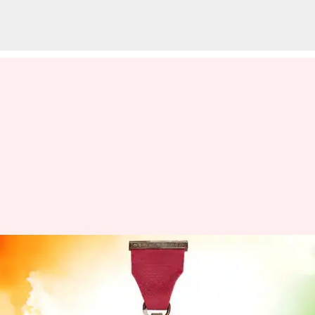
இன்று பத்ம விருதுகள்
வழங்கல்: நடிகர் மம்மூட்டி,
ஆர். மாதவன், மறைந்த