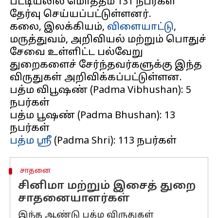
பட்டியலில் மொத்தம் 131 நபர்கள்
தேர்வு செய்யப்பட்டுள்ளனர்.
கலை, இலக்கியம்,
விளையாட்டு
,
மருத்துவம், அறிவியல் மற்றும் பொதுச்
சேவை உள்ளிட்ட பல்வேறு
துறைகளைச் சேர்ந்தவர்களுக்கு இந்த
விருதுகள் அறிவிக்கப்பட்டுள்ளன.
பத்ம விபூஷண் (Padma Vibhushan): 5
நபர்கள்
பத்ம பூஷண் (Padma Bhushan): 13
பத்ம ஸ்ரீ
சாதனை
சினிமா மற்றும் இசைத் துறை
சாதனையாளர்கள்
இந்த ஆண்டு பத்ம விருதுகள்