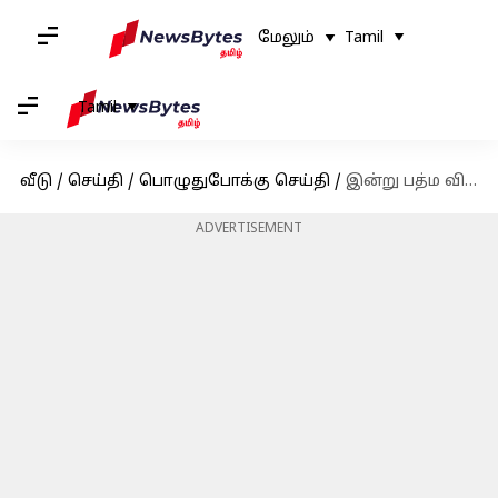
மேலும்
Tamil
Tamil
வீடு
/
செய்தி
/
பொழுதுபோக்கு செய்தி
/
இன்று பத்ம விருதுகள் வழங்கல்: நடிகர் மம்மூட்டி, ஆர். மாதவன், மறைந்த தர்மேந்திராவுக்கு உயரிய விருதுகள்
ADVERTISEMENT