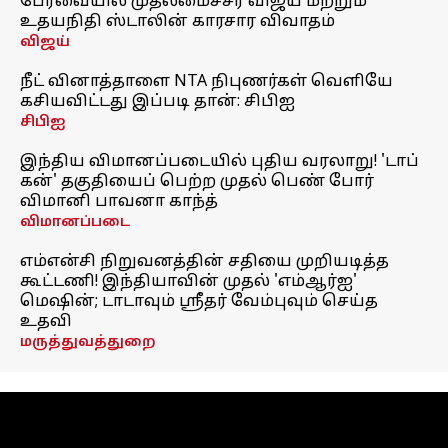
பேரவையில் முதலமைச்சர் விஜய் மற்றும்
உதயநிதி ஸ்டாலின் காரசார விவாதம்
விஜய்
நீட் வினாத்தாளை NTA நிபுணர்கள் வெளியே
கசியவிட்டது இப்படி தான்: சிபிஐ
சிபிஐ
இந்திய விமானப்படையில் புதிய வரலாறு! 'டாப்
கன்' தகுதியைப் பெற்ற முதல் பெண் போர்
விமானி பாவனா காந்த்
விமானப்படை
எம்என்சி நிறுவனத்தின் சதியை முறியடித்த
கூட்டணி! இந்தியாவின் முதல் 'எம்ஆர்ஐ'
மெஷின்; டாடாவும் ஸ்ரீதர் வேம்புவும் செய்த
உதவி
மருத்துவத்துறை