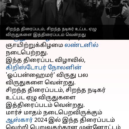
எழுதியவர்
Feb 19, 2024
09:31 am
Venkatalakshmi V
செய்தி முன்னோட்டம்
சிறந்த திரைப்படம், சிறந்த நடிகர் உட்பட ஏழு
பிரபலமான பாஃப்டா திரைப்பட
விருதுகளை இத்திரைப்படம் வென்றது
விருதுகள் விழா
, பிப்ரவரி 18,
ஞாயிற்றுக்கிழமை
லண்டனில்
நடைபெற்றது.
இந்த திரைப்பட விழாவில்,
கிறிஸ்டோபர் நோலனின்
'ஓப்பன்ஹைமர்' விருது பல
விருதுகளை வென்றது.
சிறந்த திரைப்படம், சிறந்த நடிகர்
உட்பட ஏழு விருதுகளை
இத்திரைப்படம் வென்றது.
மார்ச் மாதம் நடைபெறவிருக்கும்
ஆஸ்கார்
2024 இல் இந்த திரைப்படம்
வெற்றி பெறுவதற்கான முன்னோட்டம்