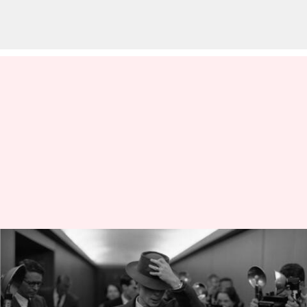
BAFTA 2024: 7 விருதுகளை
குவித்த 'ஒபென்ஹெய்மர்'
திரைப்படம்