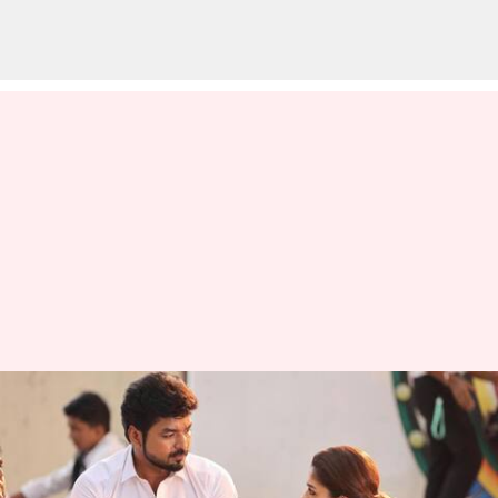
அன்னப்பூரணி பட சர்ச்சை
குறித்து மனம் திறந்த
நயன்தாரா