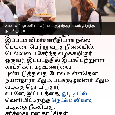
எழுதியவர்
Jan 19, 2024
10:32 am
Venkatalakshmi V
செய்தி முன்னோட்டம்
அன்னப்பூரணி பட சர்ச்சை குறித்து மனம் திறந்த
நயன்தாரா
நடிப்பில் வெளியான
நயன்தாரா
திரைப்படம் 'அன்னப்பூரணி'.
இப்படம் விமர்சனரீதியாக நல்ல
பெயரை பெற்று வந்த நிலையில்,
டெல்லியை சேர்ந்த வழக்கறிஞர்
ஒருவர், இப்படத்தில் இடம்பெற்றுள்ள
காட்சிகள், மதஉணர்வை
புண்படுத்துவது போல உள்ளதென
நயன்தாரா மீதும், படக்குழுவினர் மீதும்
வழக்கு தொடர்ந்தார்.
உடனே, இப்படத்தை,
ஓடிடியில்
வெளியிட்டிருந்த
நெட்ஃபிலிக்ஸ்
,
படத்தை நீக்கியது.
சர்ச்சையான காட்சிகள்