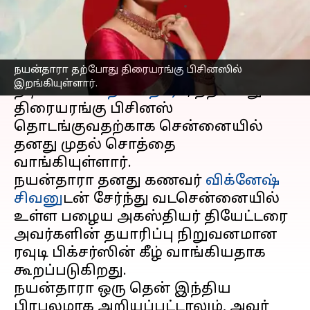
எழுதியவர்
May 21, 2023
04:45 pm
Sindhuja SM
செய்தி முன்னோட்டம்
நயன்தாரா தற்போது திரையரங்கு பிசினஸில்
தென்னிந்தியாவின் முன்னணி
இறங்கியுள்ளார்.
நடிகையான
நயன்தாரா
, தற்போது
திரையரங்கு பிசினஸ்
தொடங்குவதற்காக சென்னையில்
தனது முதல் சொத்தை
வாங்கியுள்ளார்.
நயன்தாரா தனது கணவர்
விக்னேஷ்
சிவனு
டன் சேர்ந்து வடசென்னையில்
உள்ள பழைய அகஸ்தியர் தியேட்டரை
அவர்களின் தயாரிப்பு நிறுவனமான
ரவுடி பிக்சர்ஸின் கீழ் வாங்கியதாக
கூறப்படுகிறது.
நயன்தாரா ஒரு தென் இந்திய
பிரபலமாக அறியப்பட்டாலும், அவர்