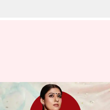
மூடப்பட்ட பழமையான
திரையரங்கை வாங்கிய
நயன்தாரா