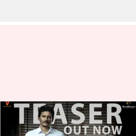
மம்முட்டி-ஜீவா நடிப்பில்
வெளியானது 'யாத்ரா 2'
டீஸர்