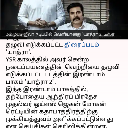
எழுதியவர்
Jan 05, 2024
04:42 pm
Venkatalakshmi V
செய்தி முன்னோட்டம்
மறைந்த
ஆந்திர
முதல்வர் ஒய்எஸ்
மம்முட்டி-ஜீவா நடிப்பில் வெளியானது 'யாத்ரா 2' டீஸர்
ராஜசேகர ரெட்டியின் வாழ்க்கையை
தழுவி எடுக்கப்பட்ட
திரைப்படம்
'யாத்ரா'.
YSR காலத்தில் அவர் சென்ற
நடைப்பயணத்தின் வெற்றியை தழுவி
எடுக்கப்பட்ட படத்தின் இரண்டாம்
பாகம் 'யாத்ரா 2' .
இந்த இரண்டாம் பாகத்தில்,
தற்போதைய ஆந்திரப் பிரதேச
முதல்வர் ஒய்எஸ் ஜெகன் மோகன்
ரெட்டியின் கதாபாத்திரத்திற்கு
முக்கியத்துவம் அளிக்கப்பட்டுள்ளது
என செய்திகள் தெரிவிக்கின்றன.