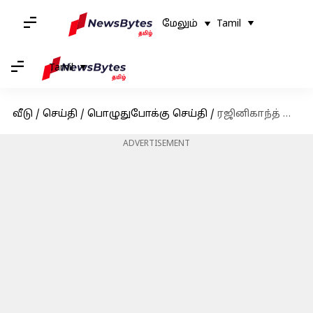
மேலும்
Tamil
Tamil
வீடு
/
செய்தி
/
பொழுதுபோக்கு செய்தி
/
ரஜினிகாந்த் முதல் சமந்தா ரூத் பிரபு, படம் நஷ்டமடைந்தவுடன் சம்பளத்தை திருப்பி அளித்த நட்சத்திரங்கள்
ADVERTISEMENT