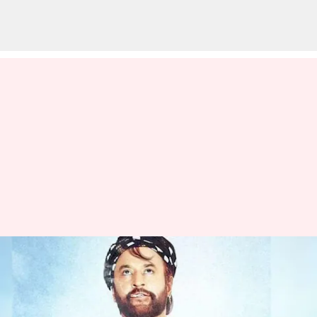
ரஜினிகாந்த் முதல் சமந்தா
ரூத் பிரபு, படம்
நஷ்டமடைந்தவுடன்