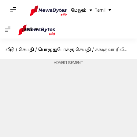
மேலும்
Tamil
Tamil
வீடு
/
செய்தி
/
பொழுதுபோக்கு செய்தி
/
கங்குவா ரிலீஸ் தேதி ஒத்திவைப்பு; நடிகர் சூர்யா அறிவிப்பு
ADVERTISEMENT