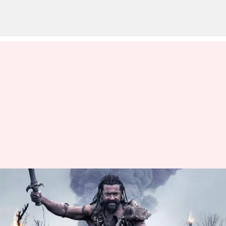
கங்குவா ரிலீஸ் தேதி
ஒத்திவைப்பு; நடிகர்
சூர்யா அறிவிப்பு