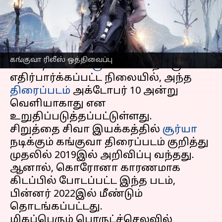
எழுதியவர்
Sep 01, 2024
10:17 am
Sekar Chinnappan
செய்தி முன்னோட்டம்
ரஜினிகாந்தின் வேட்டையனுக்கு
கங்குவா ரிலீஸ் ஒத்திவைப்பு
போட்டியாக
கங்குவா
களமிறங்கும் என
எதிர்பார்க்கப்பட்ட நிலையில், அந்த
திரைப்படம்
அக்டோபர் 10 அன்று
வெளியாகாது என
உறுதிப்படுத்தப்பட்டுள்ளது.
சிறுத்தை சிவா இயக்கத்தில்
சூர்யா
நடிக்கும் கங்குவா திரைப்படம் குறித்து
முதலில் 2019இல் அறிவிப்பு வந்தது.
ஆனால், கொரோனா காரணமாக
கிடப்பில் போடப்பட்ட இந்த படம்,
பின்னர் 2022இல் மீண்டும்
தொடங்கப்பட்டது.
மிகப்பெரும் பொருட்ச்செலவில்