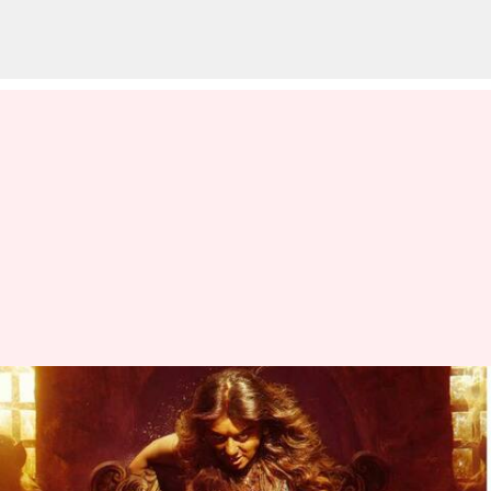
இரட்டை வேடத்தில்
நடிக்கும் ஹன்சிகாவின்
'காந்தாரி'