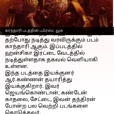
எழுதியவர்
Dec 25, 2022
11:22 pm
Saranya Shankar
செய்தி முன்னோட்டம்
திரையுலகில் தனுக்கென ஒரு
காந்தாரி படத்தின் பஃர்ஸ்ட் லுக்
இடத்தை பெற்றவர் ஹன்சிகா. இவர்
தற்போது நடித்து வரவிருக்கும் படம்
காந்தாரி ஆகும். இப்படத்தில்
ஹன்சிகா இரட்டை வேடத்தில்
நடித்துள்ளதாக தகவல் வெளியாகி
உள்ளன.
இந்த படத்தை இயக்குனர்
ஆர்.கண்ணன் தயாரித்து
இயக்குகிறார். இவர்
ஜெயங்கொண்டான், கண்டேன்
காதலை, சேட்டை, இவன் தந்திரன்
போன்ற பல வெற்றி படங்களை
கொடுத்தவர்.