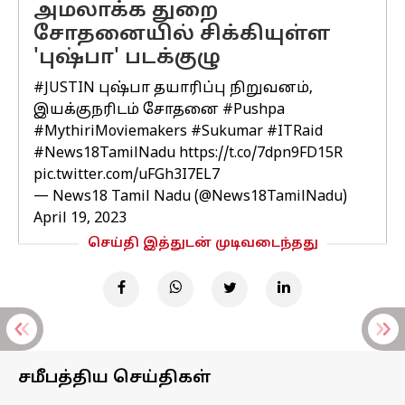
அமலாக்க துறை
சோதனையில் சிக்கியுள்ள
'புஷ்பா' படக்குழு
#JUSTIN
புஷ்பா தயாரிப்பு நிறுவனம்,
இயக்குநரிடம் சோதனை
#Pushpa
#MythiriMoviemakers
#Sukumar
#ITRaid
#News18TamilNadu
https://t.co/7dpn9FD15R
pic.twitter.com/uFGh3I7EL7
— News18 Tamil Nadu (@News18TamilNadu)
April 19, 2023
செய்தி இத்துடன் முடிவடைந்தது
சமீபத்திய செய்திகள்