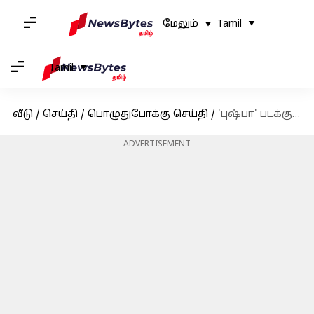
மேலும்
Tamil
Tamil
வீடு
/
செய்தி
/
பொழுதுபோக்கு செய்தி
/
'புஷ்பா' படக்குழுவிற்கு வந்த சோதனை; வருமானவரி துறையை தொடர்ந்து, அமலாக்க துறையும் சோதனை
ADVERTISEMENT