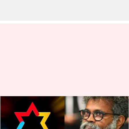
'புஷ்பா' படக்குழுவிற்கு
வந்த சோதனை;
வருமானவரி துறையை