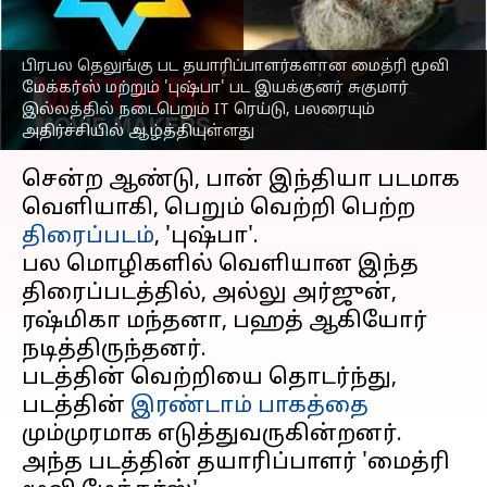
தொடர்ந்து, அமலாக்க
துறையும் சோதனை
பிரபல தெலுங்கு பட தயாரிப்பாளர்களான மைத்ரி மூவி
எழுதியவர்
Apr 20, 2023
02:23 pm
Venkatalakshmi V
மேக்கர்ஸ் மற்றும் 'புஷ்பா' பட இயக்குனர் சுகுமார்
இல்லத்தில் நடைபெறும் IT ரெய்டு, பலரையும்
அதிர்ச்சியில் ஆழ்த்தியுள்ளது
செய்தி முன்னோட்டம்
சென்ற ஆண்டு, பான் இந்தியா படமாக
வெளியாகி, பெறும் வெற்றி பெற்ற
திரைப்படம்
, 'புஷ்பா'.
பல மொழிகளில் வெளியான இந்த
திரைப்படத்தில், அல்லு அர்ஜுன்,
ரஷ்மிகா மந்தனா, பஹத் ஆகியோர்
நடித்திருந்தனர்.
படத்தின் வெற்றியை தொடர்ந்து,
படத்தின்
இரண்டாம் பாகத்தை
மும்முரமாக எடுத்துவருகின்றனர்.
அந்த படத்தின் தயாரிப்பாளர் 'மைத்ரி