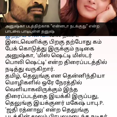
பாடியுள்ள தனுஷ்
எழுதியவர்
May 31, 2023
04:35 pm
Arul Jothe
செய்தி முன்னோட்டம்
அனுஷ்கா படத்திற்காக "என்னடா நடக்குது" என்ற
பாடலை பாடியுள்ள தனுஷ்
இந்திய சினிமா
வில் நீண்ட
இடைவெளிக்கு பிறகு தற்போது கம்
பேக் கொடுத்து இருக்கும் நடிகை
அனுஷ்கா, 'மிஸ் ஷெட்டி மிஸ்டர்
பொலி ஷெட்டி' என்ற திரைப்படத்தில்
நடித்து வருகிறார்.
தமிழ், தெலுங்கு என தென்னிந்தியா
மொழிகளில் ஒரே நேரத்தில்
வெளியாகவிருக்கும் இந்த
திரைப்படத்தை இயக்கி இருப்பது,
தெலுங்கு இயக்குனர் மகேஷ் பாபு.P.
'ஜதி ரத்னாலு' என்ற தெலுங்கு