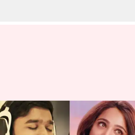
அனுஷ்கா ஷெட்டி
படத்திற்காக "என்னடா
நடக்குது" என்ற பாடலை