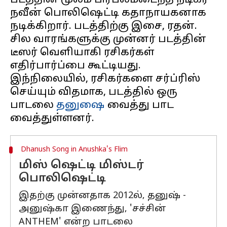
படத்தின் மூலம் பிரபலமடைந்த நடிகர்
நவீன் பொலிஷெட்டி கதாநாயகனாக
நடிக்கிறார். படத்திற்கு இசை, ரதன்.
சில வாரங்களுக்கு முன்னர் படத்தின்
டீஸர் வெளியாகி ரசிகர்கள்
எதிர்பார்ப்பை கூட்டியது.
இந்நிலையில், ரசிகர்களை சர்ப்ரிஸ்
செய்யும் விதமாக, படத்தில் ஒரு
பாடலை
தனுஷை
வைத்து பாட
Dhanush Song in Anushka's Flim
மிஸ் ஷெட்டி மிஸ்டர்
பொலிஷெட்டி
இதற்கு முன்னதாக 2012ல், தனுஷ் -
அனுஷ்கா இணைந்து, 'சச்சின்
ANTHEM' என்ற பாடலை