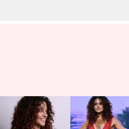
மத உணர்வுகளை
புண்படுத்திய
குற்றத்துக்காக, நடிகை