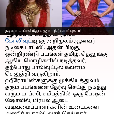
டாப்ஸி மீது புகார்
எழுதியவர்
Mar 29, 2023
09:50 am
Venkatalakshmi V
செய்தி முன்னோட்டம்
நடிகை டாப்ஸி மீது ப.ஜ.கா நிர்வாகி புகார்!
'ஆடுகளம்' படத்தின் மூலம்
கோலிவுட்
டிற்கு அறிமுகம் ஆனவர்
நடிகை டாப்ஸி. அதன் பிறகு,
ஒன்றிரண்டு படங்கள் தமிழ், தெலுங்கு
ஆகிய மொழிகளில் நடித்தவர்,
தற்போது பாலிவுட்டில் கவனம்
செலுத்தி வருகிறார்.
ஹீரோயின்களுக்கு முக்கியத்துவம்
தரும் படங்களை தேர்வு செய்து நடித்து
வரும் டாப்ஸி, சமீபத்தில், ஒரு பேஷன்
ஷோவில், பிரபல ஆடை
வடிவமைப்பாளர்களின் உடைகளை