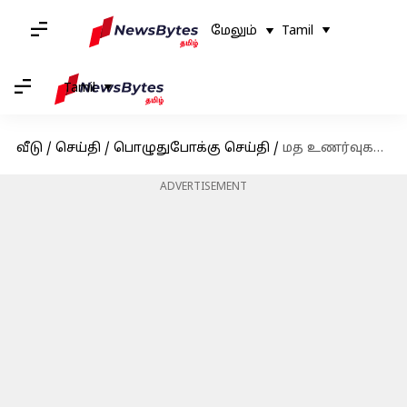
மேலும்
Tamil
Tamil
வீடு
/
செய்தி
/
பொழுதுபோக்கு செய்தி
/
மத உணர்வுகளை புண்படுத்திய குற்றத்துக்காக, நடிகை டாப்ஸி மீது புகார்
ADVERTISEMENT