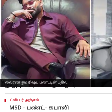
எழுதியவர்
Aug 21, 2024
10:27 am
Venkatalakshmi V
செய்தி முன்னோட்டம்
இந்திய
கிரிக்கெட்
வீரர்
ரிஷப் பண்ட்
நேற
பிரதிபலிக்கும் ஒரு புகைப்படத்தை வெளி
அதற்கு கேப்ஷனாக 'தலைவா' என குறிப்பிட்
பதிவிட்டிருந்தார்.
சூப்பர்ஸ்டார் ரஜினிகாந்த், தமிழ்நாடு 
என்பதற்கு இதுவும் ஒரு சான்று.
கிரிக்கெட் வீரர்கள் மத்தியில் ரஜினிய
இதற்கு முன்னதாக
எம்.எஸ்.தோனியும்
கப
வைரலாகும் ரிஷப் பண்ட்டின் பதிவு
ட்விட்டர் அஞ்சல்
MSD - பண்ட்- கபாலி