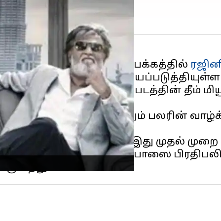
்று தனது
இன்ஸ்டாகிராம்
பக்கத்தில்
ரஜின
யிட்டு ரசிகர்களை ஆச்சரியப்படுத்தியுள்ளா
டது மட்டுமின்றி, பேட்ட படத்தின் தீம் மிய
மட்டுமின்றி இந்தியா முழுவதும் பலரின் வாழ
ின் ஸ்டைலை பின்பற்றுவது இது முதல் முறை
ாலி படத்திலிருந்து ஒரு போஸை பிரதிபலி