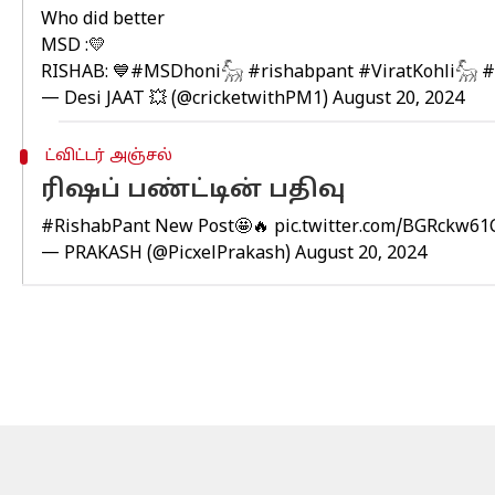
Who did better
MSD :💛
RISHAB: 💙
#MSDhoni𓃵
#rishabpant
#ViratKohli𓃵
#
— Desi JAAT 💥 (@cricketwithPM1)
August 20, 2024
ட்விட்டர் அஞ்சல்
ரிஷப் பண்ட்டின் பதிவு
#RishabPant
New Post🤩🔥
pic.twitter.com/BGRckw6
— PRAKASH (@PicxelPrakash)
August 20, 2024