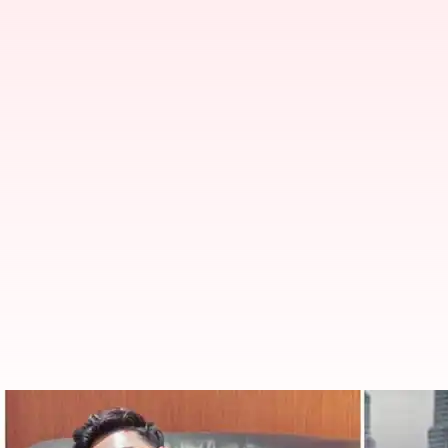
அன்று 'தல' தோனி, இன்று ரிஷ
ஏற்படுத்தும் சூப்பர்ஸ்டார்