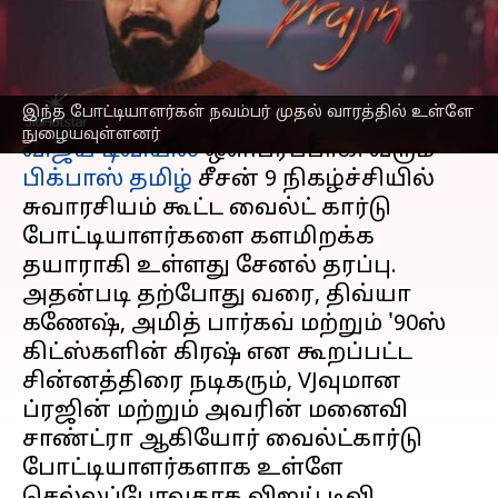
எப்போது?
எழுதியவர்
Oct 29, 2025
04:00 pm
Venkatalakshmi V
செய்தி முன்னோட்டம்
இந்த போட்டியாளர்கள் நவம்பர் முதல் வாரத்தில் உள்ளே
நுழையவுள்ளனர்
விஜய் டிவியில்
ஒளிபரப்பாகி வரும்
பிக்பாஸ் தமிழ்
சீசன் 9 நிகழ்ச்சியில்
சுவாரசியம் கூட்ட வைல்ட் கார்டு
போட்டியாளர்களை களமிறக்க
தயாராகி உள்ளது சேனல் தரப்பு.
அதன்படி தற்போது வரை, திவ்யா
கணேஷ், அமித் பார்கவ் மற்றும் '90ஸ்
கிட்ஸ்களின் கிரஷ் என கூறப்பட்ட
சின்னத்திரை நடிகரும், VJவுமான
ப்ரஜின் மற்றும் அவரின் மனைவி
சாண்ட்ரா ஆகியோர் வைல்ட்கார்டு
போட்டியாளர்களாக உள்ளே