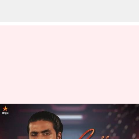
பிக் பாஸ் தமிழ் சீசன் 9:
வைல்ட் கார்டு
போட்டியாளர்கள் என்ட்ரி