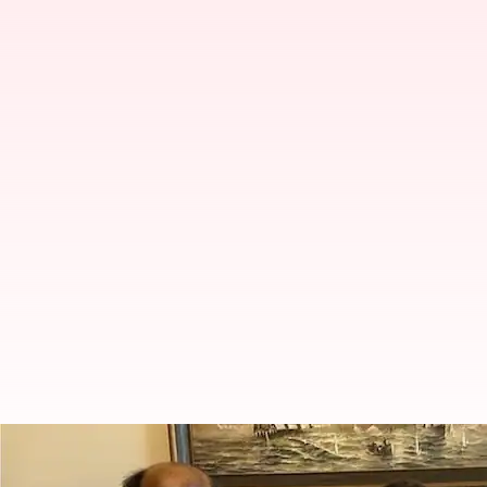
ஐஸ்வர்யா ரஜினிகாந்திற்க
கிளப்பும் பயில்வான் ரங்க