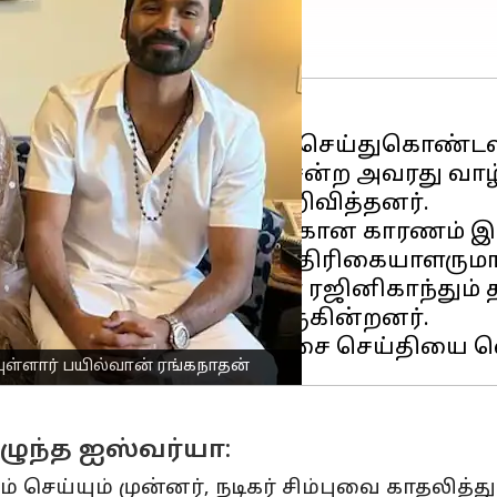
இருவரும் காதல் திருமணம் செய்துகொண்டவ
ன இரு குழந்தைகளுடன் சென்ற அவரது வாழ்
முறித்து கொள்வதாக அறிவித்தனர்.
ளிலேயே, திருமண முறிவிற்கான காரணம் இ
்ற நடிகர் மற்றும் மூத்த பத்திரிகையாளரு
மல், தனுஷும், ஐஸ்வர்யா ரஜினிகாந்தும
ருவரும் பங்கெடுத்தும் வருகின்றனர்.
யுள்ளார் பயில்வான் ரங்கநாதன்
ழுந்த ஐஸ்வர்யா:
செய்யும் முன்னர், நடிகர் சிம்புவை காதலித்