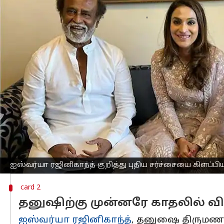
எழுதியவர்
Apr 12, 2023
03:50 pm
Venkatalakshmi V
செய்தி முன்னோட்டம்
நடிகர்
தனுஷ்
-ஐஸ்வர்யா ரஜினிகாந்த் 
அழகான குடும்பமாக யாத்ரா, லிங்கா எ
தங்கள் பல வருட திருமண வாழ்க்கையை 
அந்த அறிவிப்பு வெளியான சில நாட்க
கிளம்பினார், சர்ச்சைகளுக்கு பெயர்பெற
இருப்பினும் அதை பற்றி கண்டுகொள்ளா
ஆரம்பித்தனர். பிள்ளைகள் வளர்ப்பில் இ
ஐஸ்வர்யா ரஜினிகாந்த் குறித்து புதிய சர்ச்சையை கிளப்பி
card 2
தனுஷிற்கு முன்னரே காதலில் வி
ஐஸ்வர்யா ரஜினிகாந்த்
, தனுஷை திருமணம் 