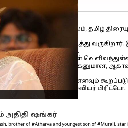
ர்
, விருமான் படத்தின் மூலம், தமிழ் திர
ீரன் என்ற படத்தில் நடித்து வருகிறார். இந
க செய்திகள் வெளிவந்தன.
 படத்தை பற்றிய செய்திகள் வெளிவந்துள
 நடிகர் முரளியின் இளைய மகனுமான, ஆகாஷ் 
 அதிதி ஷங்கர்.
்குனர் விஷ்ணுவர்தன் எனவும் கூறப்படு
் அதிதி ஷங்கர்
ash
, brother of
#Atharva
and youngest son of
#Murali
, star