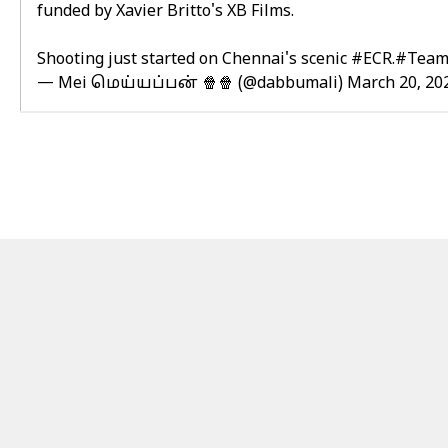
funded by Xavier Britto's XB Films.
Shooting just started on Chennai's scenic
#ECR
.
#Tea
— Mei மெய்யப்பன் 🍿🍿 (@dabbumali)
March 20, 20