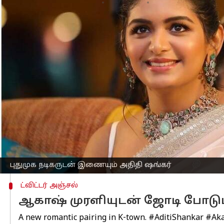
எழுதியவர்
Mar 20, 2023
12:36 pm
Venkatalakshmi V
செய்தி முன்னோட்டம்
இயக்குனர் ஷங்கரின் மகள்
அதிதி ஷங்க
அறிந்திருப்பீர்கள்.
அவர் தற்போது, சிவகார்த்திகேயனுடன், மாவ
பாண்டிச்சேரியில் நடைபெற்று வருவதா
இந்நிலையில், அதிதி ஷங்கரின் அடுத்த
நடிகர் அதர்வாவின் தம்பியும், மறைந்த
அவருக்கு ஜோடியாக நடிக்க போகிறாராம்
இந்த படத்தை இயக்க போவது, பிரபல இயக
புதுமுக நடிகருடன் இணையும் அதிதி ஷங்கர்
ட்விட்டர் அஞ்சல்
ஆகாஷ் முரளியுடன் ஜோடி போடும
A new romantic pairing in K-town.
#AditiShankar
#Ak