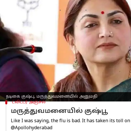
எழுதியவர்
Apr 07, 2023
04:12 pm
Venkatalakshmi V
செய்தி முன்னோட்டம்
நாடு முழுவதும் தற்போது அதிகரித்து வர
நடிகை குஷ்பூ, தற்போது, கடுமையான ஃ
இருக்கும் அப்பல்லோ மருத்துவமனையில் 
அவரது பதிவில், "நான் சொன்னது போல், 
வலி மற்றும் உடல் சோர்வு ஏற்பட்டதால்
உடல் மெதுவாகச் சோர்வடையும் போது, அ
நடிகை குஷ்பு, மருத்துவமனையில் அனுமதி
ட்விட்டர் அஞ்சல்
மருத்துவமனையில் குஷ்பூ
Like I was saying, the flu is bad. It has taken its toll
@Apollohyderabad