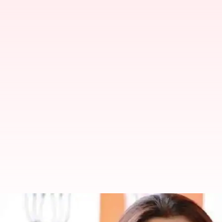
நடிகை குஷ்பு, கடுமையான
அனுமதி