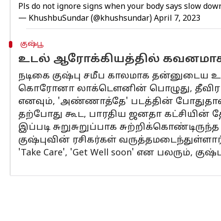
Pls do not ignore signs when your body says slow down.
— KhushbuSundar (@khushsundar)
April 7, 2023
குஷ்பூ
உடல் ஆரோக்கியத்தில் கவனமாக இ
நடிகை குஷ்பு சமீப காலமாக தன்னுடைய உடல
கொரோனா லாக்டௌனின் பொழுது, தீவிர உட
எனவும், 'அண்ணாத்தே' படத்தின் போதுதான
தற்போது கூட, பாரதிய ஜனதா கட்சியின் 
இப்படி சுறுசுறுப்பாக சுற்றிக்கொண்டிர
குஷ்புவின் ரசிகர்கள் வருத்தமடைந்துள்ளார்
'Take Care', 'Get Well soon' என பலரும், குஷ