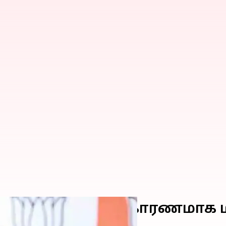
 ஃப்ளு காய்ச்சல் காரணமாக