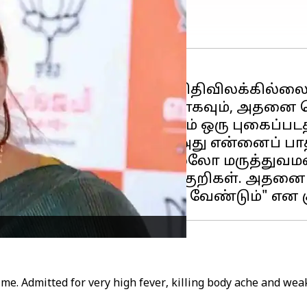
ும்
காய்ச்சலுக்கு
யாரும் விதிவிலக்கில்லை
ப்ளு பாதிப்புக்கு ஆளானதாகவும், அதனை
அட்மிட் ஆகியுள்ளதாகவும் ஒரு புகைப்படத்
காய்ச்சல் மோசமானது. அது என்னைப் பாதித
 ஐதராபாத்தில் உள்ள அப்பல்லோ மருத்துவ
து காய்ச்சலுக்கான அறிகுறிகள். அதனை ப
 on me. Admitted for very high fever, killing body ache and we