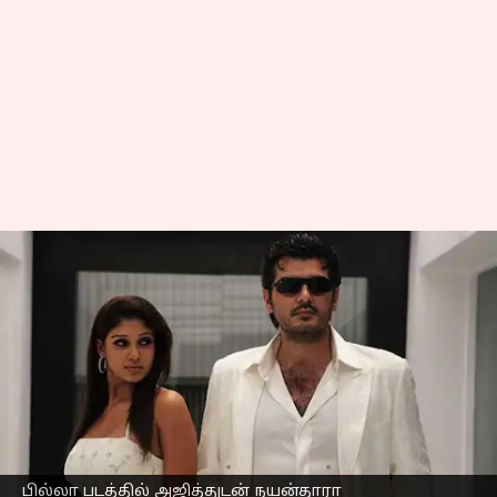
அஜித்தின் பில்லா
படத்தில் முதலில் நடிக்க
இருந்த நடிகைகள்
இவர்களா? இணையத்தில்
வைரலாகும் பழைய
புகைப்படங்கள்
எழுதியவர்
Mar 10, 2023
01:02 pm
Venkatalakshmi V
பில்லா படத்தில் அஜித்துடன் நயன்தாரா