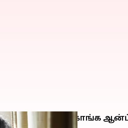
 ஒடம்ப பாத்துக்கோங்க ஆன்ட்டி
மி