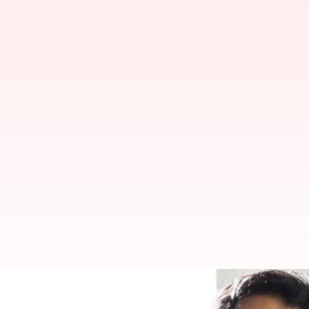
"நாங்க பாத்துகிறோம்..நீங்க
நக்கலாக பதிலளித்த அபிரா