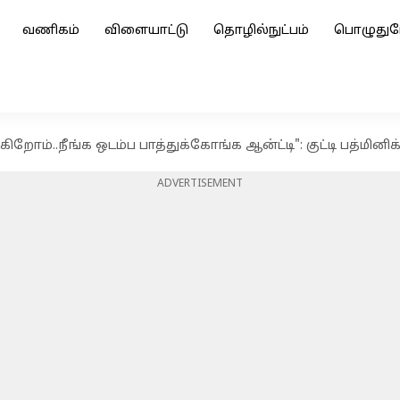
வணிகம்
விளையாட்டு
தொழில்நுட்பம்
பொழுதுப
ுகிறோம்..நீங்க ஒடம்ப பாத்துக்கோங்க ஆன்ட்டி": குட்டி பத்மின
ADVERTISEMENT