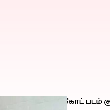
ாழ்த்துக்கள்; தி கோட் படம் 