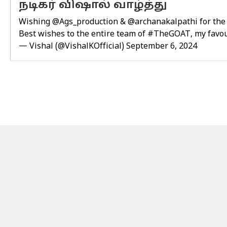
நடிகர் விஷால் வாழ்த்து
Wishing
@Ags_production
&
@archanakalpathi
for the
Best wishes to the entire team of
#TheGOAT
, my favo
— Vishal (@VishalKOfficial)
September 6, 2024