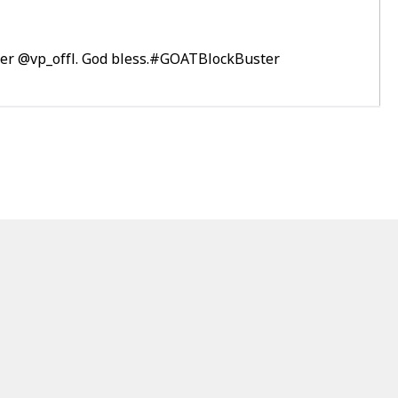
her
@vp_offl
. God bless.
#GOATBlockBuster